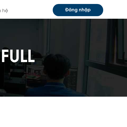
Đăng nhập
n hệ
FULL