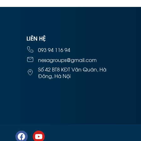
LIÊN HỆ
093 94 116 94
nesagroups@gmail.com
Số 42 BT8 KĐT Văn Quán, Hà
Đông, Hà Nội