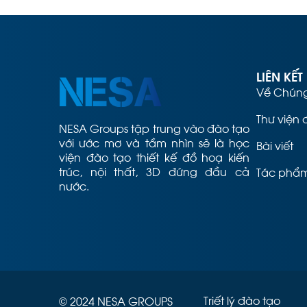
LIÊN KẾT
Về Chúng
Thư viện 
NESA Groups tập trung vào đào tạo
với ước mơ và tầm nhìn sẽ là học
Bài viết
viện đào tạo thiết kế đồ hoạ kiến
trúc, nội thất, 3D đứng đầu cả
Tác phẩm
nước.
Triết lý đào tạo
© 2024 NESA GROUPS