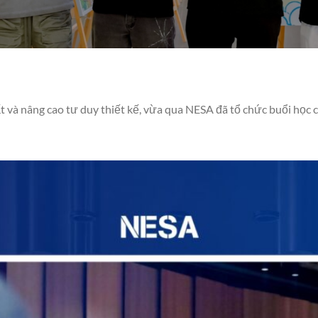
t và nâng cao tư duy thiết kế, vừa qua NESA đã tổ chức buổi học 