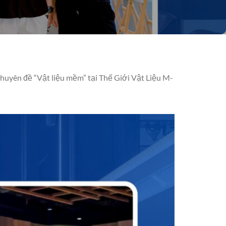
chuyên đề “Vật liệu mềm” tại Thế Giới Vật Liệu M-