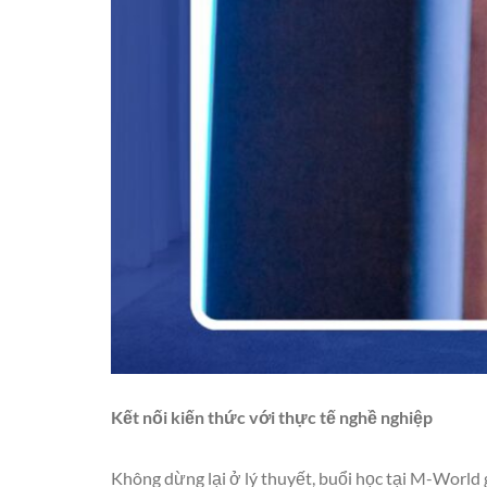
Kết nối kiến thức với thực tế nghề nghiệp
Không dừng lại ở lý thuyết, buổi học tại M-World g