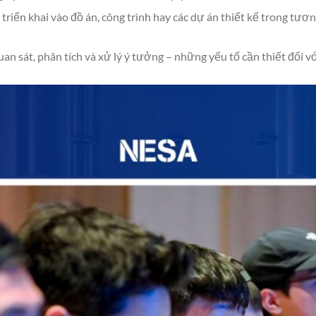
riển khai vào đồ án, công trình hay các dự án thiết kế trong tương
uan sát, phân tích và xử lý ý tưởng – những yếu tố cần thiết đối v