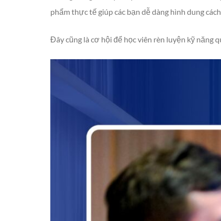
phẩm thực tế giúp các bạn dễ dàng hình dung cách t
Đây cũng là cơ hội để học viên rèn luyện kỹ năng q