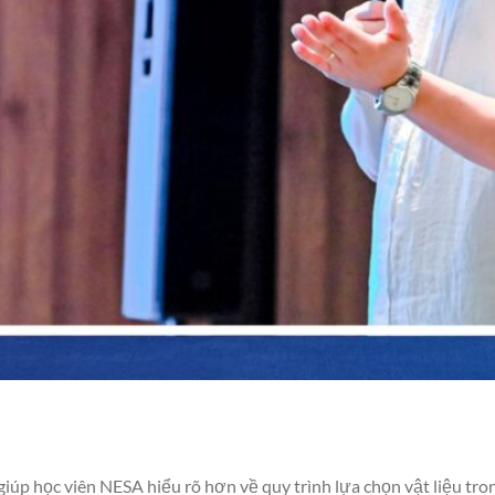
iúp học viên NESA hiểu rõ hơn về quy trình lựa chọn vật liệu trong