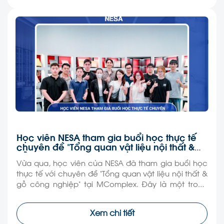
Học viên NESA tham gia buổi học thực tế
chuyên đề “Tổng quan vật liệu nội thất &
gỗ công nghiệp”
Vừa qua, học viên của NESA đã tham gia buổi học
thực tế với chuyên đề “Tổng quan vật liệu nội thất &
gỗ công nghiệp” tại MComplex. Đây là một trong
những hoạt động nằm trong chương trình đào tạo
thực hành, giúp học viên tiếp cận kiến thức theo
Xem chi tiết
hướng trực quan và […]