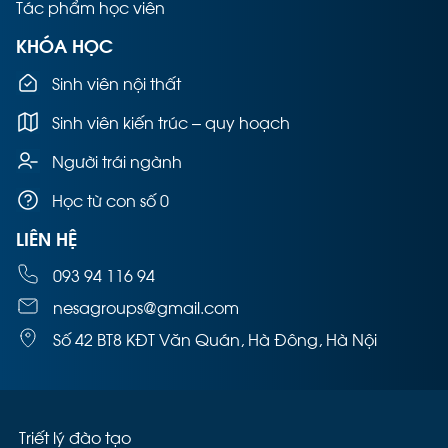
Tác phẩm học viên
KHÓA HỌC
Sinh viên nội thất
Sinh viên kiến trúc – quy hoạch
Người trái ngành
Học từ con số 0
LIÊN HỆ
093 94 116 94
nesagroups@gmail.com
Số 42 BT8 KĐT Văn Quán, Hà Đông, Hà Nội
Triết lý đào tạo