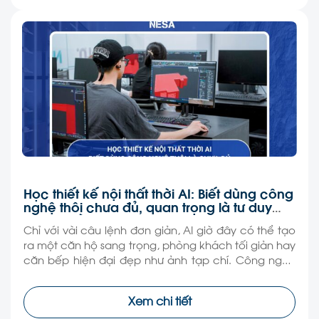
Học thiết kế nội thất thời AI: Biết dùng công
nghệ thôi chưa đủ, quan trọng là tư duy
làm nghề
Chỉ với vài câu lệnh đơn giản, AI giờ đây có thể tạo
ra một căn hộ sang trọng, phòng khách tối giản hay
căn bếp hiện đại đẹp như ảnh tạp chí. Công nghệ
đang khiến việc thiết kế nội thất trở nên dễ tiếp cận
hơn bao giờ hết, thậm chí nhiều người […]
Xem chi tiết