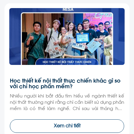
Học thiết kế nội thất thực chiến khác gì so
với chỉ học phần mềm?
Nhiều người khi bắt đầu tìm hiểu về ngành thiết kế
nội thất thường nghĩ rằng chỉ cần biết sử dụng phần
mềm là có thể làm nghề. Chỉ sau vài tháng học
dựng 3D, render hay vẽ kỹ thuật, không ít người đã
có thể tạo ra những bản phối cảnh đẹp mắt như […]
Xem chi tiết