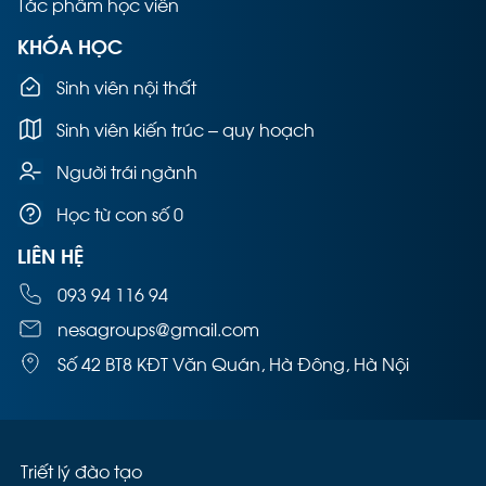
Tác phẩm học viên
KHÓA HỌC
Sinh viên nội thất
Sinh viên kiến trúc – quy hoạch
Người trái ngành
Học từ con số 0
LIÊN HỆ
093 94 116 94
nesagroups@gmail.com
Số 42 BT8 KĐT Văn Quán, Hà Đông, Hà Nội
Triết lý đào tạo