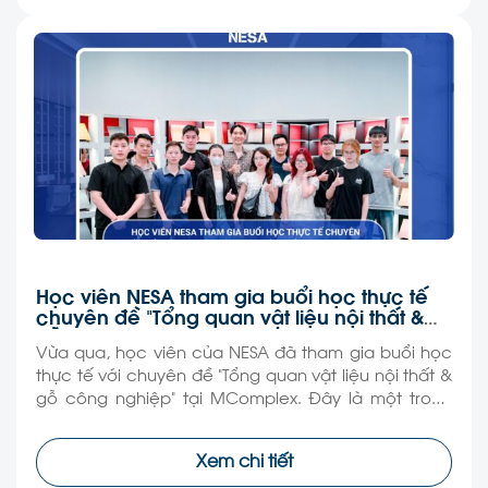
Học viên NESA tham gia buổi học thực tế
chuyên đề “Tổng quan vật liệu nội thất &
gỗ công nghiệp”
Vừa qua, học viên của NESA đã tham gia buổi học
thực tế với chuyên đề “Tổng quan vật liệu nội thất &
gỗ công nghiệp” tại MComplex. Đây là một trong
những hoạt động nằm trong chương trình đào tạo
thực hành, giúp học viên tiếp cận kiến thức theo
Xem chi tiết
hướng trực quan và […]