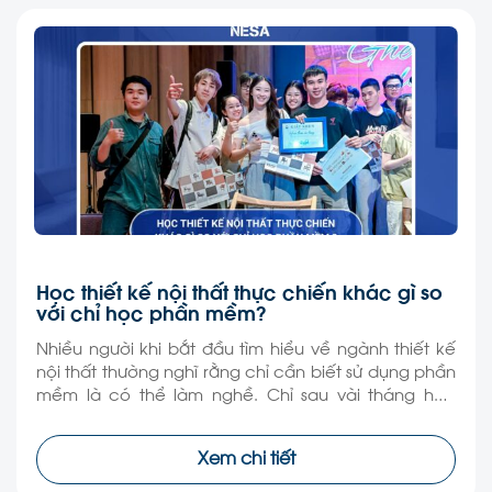
Học thiết kế nội thất thực chiến khác gì so
với chỉ học phần mềm?
Nhiều người khi bắt đầu tìm hiểu về ngành thiết kế
nội thất thường nghĩ rằng chỉ cần biết sử dụng phần
mềm là có thể làm nghề. Chỉ sau vài tháng học
dựng 3D, render hay vẽ kỹ thuật, không ít người đã
có thể tạo ra những bản phối cảnh đẹp mắt như […]
Xem chi tiết