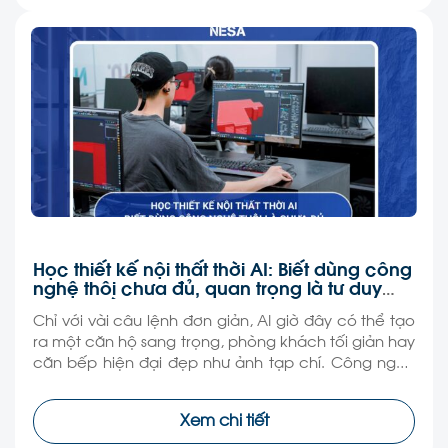
Học thiết kế nội thất thời AI: Biết dùng công
nghệ thôi chưa đủ, quan trọng là tư duy
làm nghề
Chỉ với vài câu lệnh đơn giản, AI giờ đây có thể tạo
ra một căn hộ sang trọng, phòng khách tối giản hay
căn bếp hiện đại đẹp như ảnh tạp chí. Công nghệ
đang khiến việc thiết kế nội thất trở nên dễ tiếp cận
hơn bao giờ hết, thậm chí nhiều người […]
Xem chi tiết