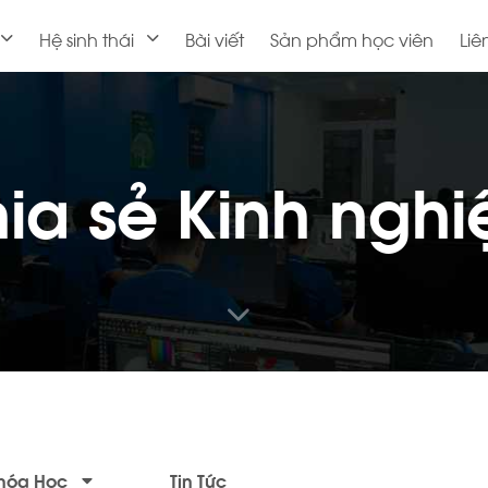
Hệ sinh thái
Bài viết
Sản phẩm học viên
Liê
ia sẻ Kinh ngh
hóa Học
Tin Tức