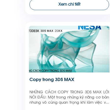
đường cong (Spline). Đối với những người
Xem chi tiết
làm việc trong lĩnh vực mô hình 3D, Edit
Spline mang lại […]
Copy trong 3DS MAX
NHỮNG CÁCH COPY TRONG 3DS MAX LỜI
NÓI ĐẦU: Một trong những kỹ năng cơ bản
nhưng vô cùng quan trọng khi làm việc với
3ds Max là cách sao chép (copy) đối tượng.