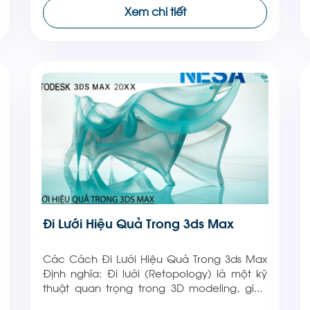
cụ mô hình 3D chuyên nghiệp. Nó cho phép
Xem chi tiết
người dùng chỉnh sửa các đối tượng 3D ở
cấp độ đỉnh […]
Đi Lưới Hiệu Quả Trong 3ds Max
Các Cách Đi Lưới Hiệu Quả Trong 3ds Max
Định nghĩa: Đi lưới (Retopology) là một kỹ
thuật quan trọng trong 3D modeling, giúp
tạo ra các mô hình có cấu trúc mượt mà,