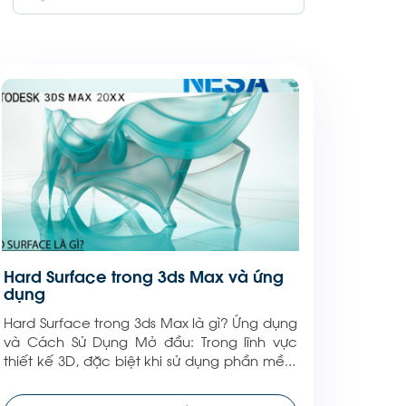
Hard Surface trong 3ds Max và ứng
dụng
Hard Surface trong 3ds Max là gì? Ứng dụng
và Cách Sử Dụng Mở đầu: Trong lĩnh vực
thiết kế 3D, đặc biệt khi sử dụng phần mềm
3ds Max, Hard Surface Modeling (mô hình
hóa bề mặt cứng) là kỹ thuật được sử dụng