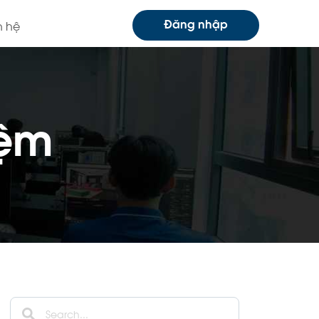
Đăng nhập
n hệ
iệm