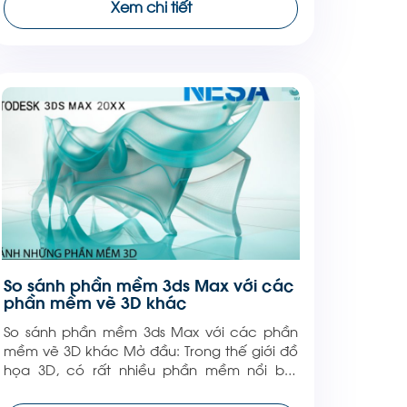
Xem chi tiết
rộng rãi để tạo ra các đối tượng có cấu […]
So sánh phần mềm 3ds Max với các
phần mềm vẽ 3D khác
So sánh phần mềm 3ds Max với các phần
mềm vẽ 3D khác Mở đầu: Trong thế giới đồ
họa 3D, có rất nhiều phần mềm nổi bật
được các nhà thiết kế, kiến trúc sư và nhà