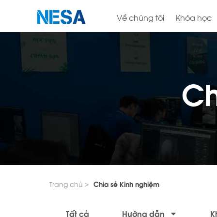
Về chúng tôi
Khóa học
Ch
Trang chủ >
Chia sẻ Kinh nghiệm
Tất cả
Hướng dẫn
K