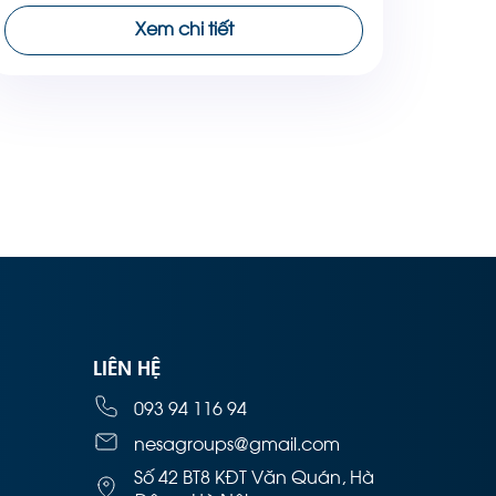
của một mô hình 3D, dựa trên số lượng đa
Xem chi tiết
giác (polygons) tạo nên đối tượng […]
LIÊN HỆ
093 94 116 94
nesagroups@gmail.com
Số 42 BT8 KĐT Văn Quán, Hà