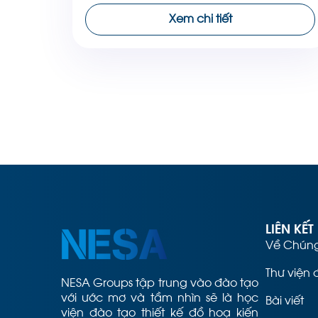
Việc sao chép đối tượng giúp tiết kiệm thời
Xem chi tiết
gian và tối ưu hóa quy trình thiết kế của
bạn. Trong […]
LIÊN KẾT
Về Chúng
Thư viện 
NESA Groups tập trung vào đào tạo
với ước mơ và tầm nhìn sẽ là học
Bài viết
viện đào tạo thiết kế đồ hoạ kiến