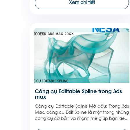
Xem chi tiết
này sẽ cung cấp hướng dẫn chi tiết về
cách […]
Công cụ Edittable Spline trong 3ds
max
Công cụ Edittable Spline Mở đầu: Trong 3ds
Max, công cụ Edit Spline là một trong những
công cụ cơ bản và mạnh mẽ giúp bạn kiểm
soát hoàn toàn việc tạo và chỉnh sửa các