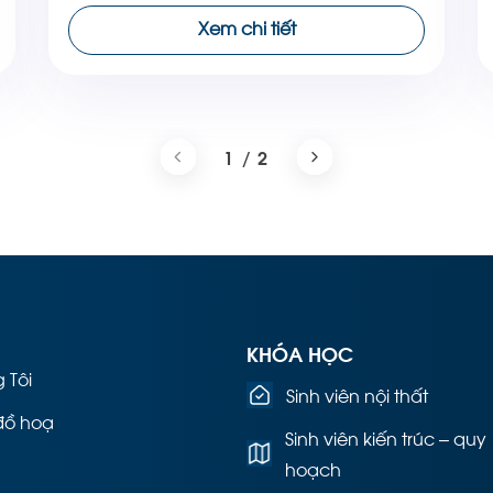
dễ quản lý và tối ưu cho việc UV mapping,
Xem chi tiết
rigging, cũng như animation. Trong 3ds Max,
có nhiều kỹ thuật […]
1 / 2
KHÓA HỌC
 Tôi
Sinh viên nội thất
đồ hoạ
Sinh viên kiến trúc – quy
hoạch