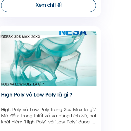
làm phim sử dụng. Trong số đó, Autodesk
Xem chi tiết
3ds Max là một trong những phần mềm lâu
[…]
High Poly và Low Poly là gì ?
High Poly và Low Poly trong 3ds Max là gì?
Mở đầu: Trong thiết kế và dựng hình 3D, hai
khái niệm “High Poly” và “Low Poly” được sử
dụng rộng rãi để mô tả mức độ phức tạp