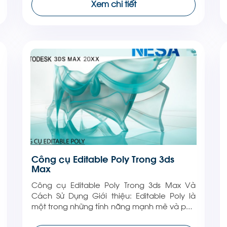
Xem chi tiết
phần mềm 3ds Max, lưới là tập hợp các […]
Công cụ Editable Poly Trong 3ds
Max
Công cụ Editable Poly Trong 3ds Max Và
Cách Sử Dụng Giới thiệu: Editable Poly là
một trong những tính năng mạnh mẽ và phổ
biến nhất trong phần mềm 3ds Max – công