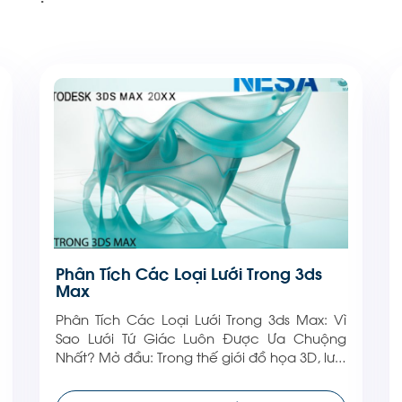
Phân Tích Các Loại Lưới Trong 3ds
Max
Phân Tích Các Loại Lưới Trong 3ds Max: Vì
Sao Lưới Tứ Giác Luôn Được Ưa Chuộng
Nhất? Mở đầu: Trong thế giới đồ họa 3D, lưới
(mesh) là yếu tố cơ bản quyết định chất
lượng và tính khả thi của một mô hình. Trong