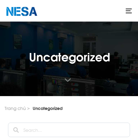
To
na
Uncategorized
Trang chủ >
Uncategorized