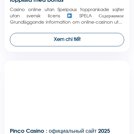
Casino online utan Spelpaus topprankade sajter
utan svensk licens
SPELA Содержимое
Grundläggande information om online-casinon utan
licens Utrustning och spelautomater Topp 5 online-
casinon utan svensk licens men med hög kvalitet
Xem chi tiết
Kompletterande information om online-casinon utan
licens Varför spelare väljer att spela på online-
casinon utan licens Om du är en fan av online-
casinon och vill […]
Pinco Casino : официальный сайт 2025