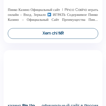
Пинко Казино Официальный сайт | Pinco Casino играть
онлайн – Вход, Зеркало
ИГРАТЬ Содержимое Пинко
Казино – Официальный Сайт Преимущества Пинко
Казино Играть Онлайн – Вход Зеркало – Как Играть Без
Регистрации Преимущества Игроков – Как Получить
Xem chi tiết
Бонусы Типы Бонусов В современном мире азартных
игр, где каждый день появляются новые онлайн-казино,
найти достоверный и […]
казино Pin Up — официальный сайт в России