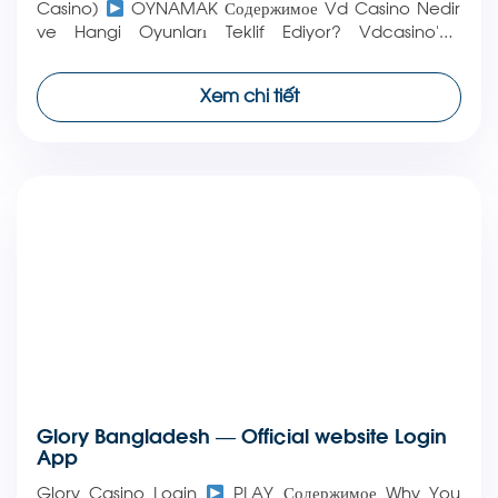
Casino)
OYNAMAK Содержимое Vd Casino Nedir
ve Hangi Oyunları Teklif Ediyor? Vdcasino’da
Oynanabilecek Oyunlar: Diversifiye Edilmiş Seçimler!
Kasino Oyunları Spor Oyunları Vdcasino mobil giriş
Xem chi tiết
ve güncel giriş yöntemleriyle oyunlarımıza kolay
erişim sağlıyor. Vd Casino giriş sayfasından güvenli ve
hızlı bir şekilde oyunlara katılabilirsiniz. Vdcasino
sorunsuz giriş deneyimi […]
Glory Bangladesh — Official website Login
App
Glory Casino Login
PLAY Содержимое Why You