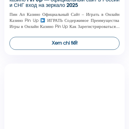
и СНГ вход на зеркало 2025
Пин Ап Казино Официальный Сайт – Играть в Онлайн
Казино Pin Up
ИГРАТЬ Содержимое Преимущества
Игры в Онлайн Казино Pin Up Как Зарегистрироваться и
Начать Играть в Pin Up Казино Бонусы и Акции для
Новых Игроков в Pin Up Казино Бонусы для Новых
Xem chi tiết
Игроков Если вы ищете официальный сайт Pin Up
Казино, то вы […]