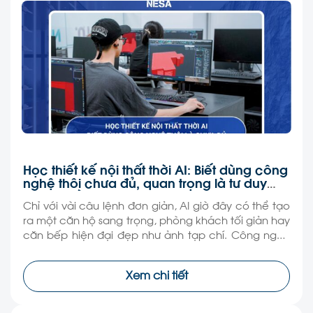
Học thiết kế nội thất thời AI: Biết dùng công
nghệ thôi chưa đủ, quan trọng là tư duy
làm nghề
Chỉ với vài câu lệnh đơn giản, AI giờ đây có thể tạo
ra một căn hộ sang trọng, phòng khách tối giản hay
căn bếp hiện đại đẹp như ảnh tạp chí. Công nghệ
đang khiến việc thiết kế nội thất trở nên dễ tiếp cận
hơn bao giờ hết, thậm chí nhiều người […]
Xem chi tiết