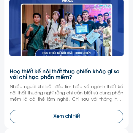
Học thiết kế nội thất thực chiến khác gì so
với chỉ học phần mềm?
Nhiều người khi bắt đầu tìm hiểu về ngành thiết kế
nội thất thường nghĩ rằng chỉ cần biết sử dụng phần
mềm là có thể làm nghề. Chỉ sau vài tháng học
dựng 3D, render hay vẽ kỹ thuật, không ít người đã
có thể tạo ra những bản phối cảnh đẹp mắt như […]
Xem chi tiết