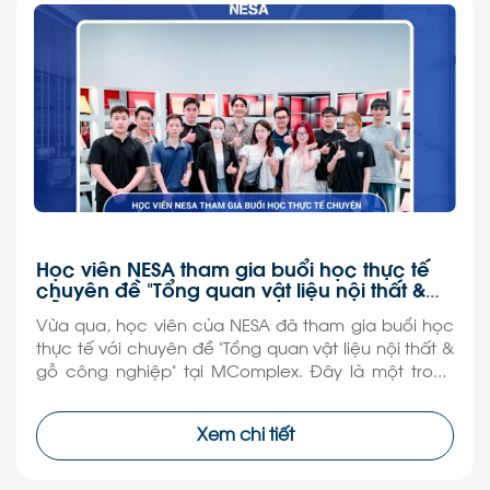
Học viên NESA tham gia buổi học thực tế
chuyên đề “Tổng quan vật liệu nội thất &
gỗ công nghiệp”
Vừa qua, học viên của NESA đã tham gia buổi học
thực tế với chuyên đề “Tổng quan vật liệu nội thất &
gỗ công nghiệp” tại MComplex. Đây là một trong
những hoạt động nằm trong chương trình đào tạo
thực hành, giúp học viên tiếp cận kiến thức theo
Xem chi tiết
hướng trực quan và […]