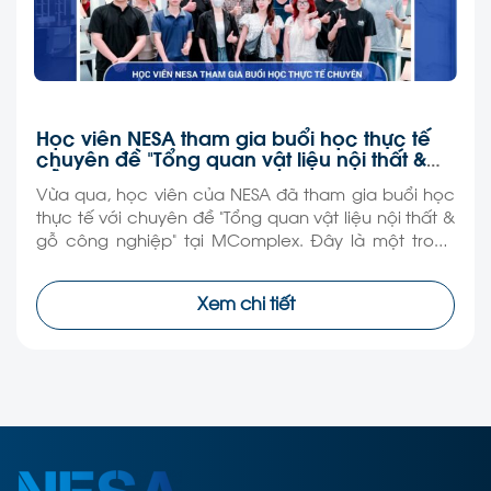
Học viên NESA tham gia buổi học thực tế
chuyên đề “Tổng quan vật liệu nội thất &
gỗ công nghiệp”
Vừa qua, học viên của NESA đã tham gia buổi học
thực tế với chuyên đề “Tổng quan vật liệu nội thất &
gỗ công nghiệp” tại MComplex. Đây là một trong
những hoạt động nằm trong chương trình đào tạo
thực hành, giúp học viên tiếp cận kiến thức theo
Xem chi tiết
hướng trực quan và […]