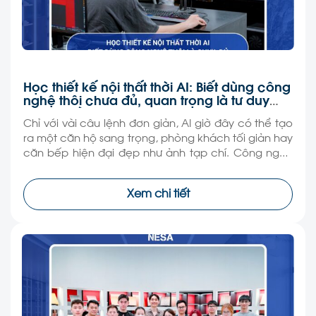
Học thiết kế nội thất thời AI: Biết dùng công
nghệ thôi chưa đủ, quan trọng là tư duy
làm nghề
Chỉ với vài câu lệnh đơn giản, AI giờ đây có thể tạo
ra một căn hộ sang trọng, phòng khách tối giản hay
căn bếp hiện đại đẹp như ảnh tạp chí. Công nghệ
đang khiến việc thiết kế nội thất trở nên dễ tiếp cận
hơn bao giờ hết, thậm chí nhiều người […]
Xem chi tiết