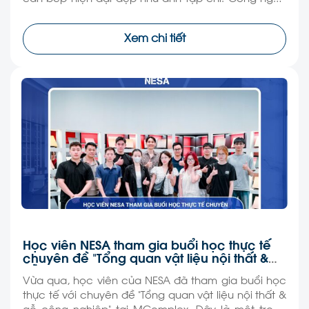
đang khiến việc thiết kế nội thất trở nên dễ tiếp cận
hơn bao giờ hết, thậm chí nhiều người […]
Xem chi tiết
Học viên NESA tham gia buổi học thực tế
chuyên đề “Tổng quan vật liệu nội thất &
gỗ công nghiệp”
Vừa qua, học viên của NESA đã tham gia buổi học
thực tế với chuyên đề “Tổng quan vật liệu nội thất &
gỗ công nghiệp” tại MComplex. Đây là một trong