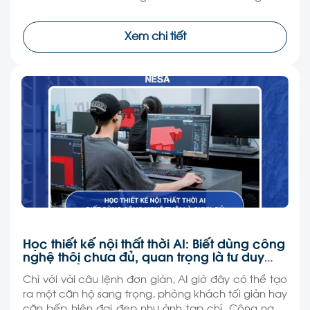
dựng 3D, render hay vẽ kỹ thuật, không ít người đã
có thể tạo ra những bản phối cảnh đẹp mắt như […]
Xem chi tiết
Học thiết kế nội thất thời AI: Biết dùng công
nghệ thôi chưa đủ, quan trọng là tư duy
làm nghề
Chỉ với vài câu lệnh đơn giản, AI giờ đây có thể tạo
ra một căn hộ sang trọng, phòng khách tối giản hay
căn bếp hiện đại đẹp như ảnh tạp chí. Công nghệ