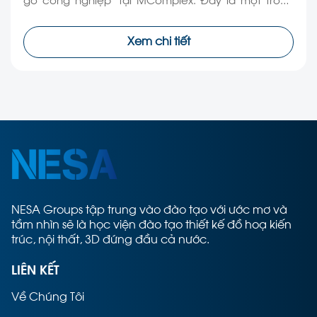
những hoạt động nằm trong chương trình đào tạo
thực hành, giúp học viên tiếp cận kiến thức theo
Xem chi tiết
hướng trực quan và […]
NESA Groups tập trung vào đào tạo với ước mơ và
tầm nhìn sẽ là học viện đào tạo thiết kế đồ hoạ kiến
trúc, nội thất, 3D đứng đầu cả nước.
LIÊN KẾT
Về Chúng Tôi