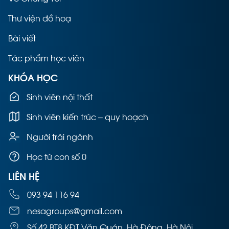
Thư viện đồ hoạ
Bài viết
Tác phẩm học viên
KHÓA HỌC
Sinh viên nội thất
Sinh viên kiến trúc – quy hoạch
Người trái ngành
Học từ con số 0
LIÊN HỆ
093 94 116 94
nesagroups@gmail.com
Số 42 BT8 KĐT Văn Quán, Hà Đông, Hà Nội