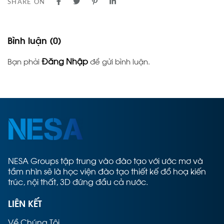
SHARE ON
Bình luận
(0)
Đăng Nhập
Bạn phải
để gửi bình luận.
NESA Groups tập trung vào đào tạo với ước mơ và
tầm nhìn sẽ là học viện đào tạo thiết kế đồ hoạ kiến
trúc, nội thất, 3D đứng đầu cả nước.
LIÊN KẾT
Về Chúng Tôi