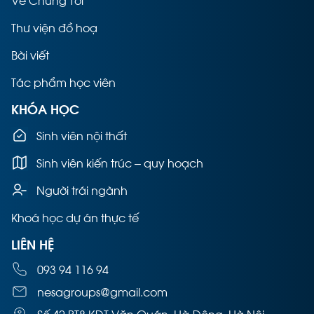
Thư viện đồ hoạ
Bài viết
Tác phẩm học viên
KHÓA HỌC
Sinh viên nội thất
Sinh viên kiến trúc – quy hoạch
Người trái ngành
Khoá học dự án thực tế
LIÊN HỆ
093 94 116 94
nesagroups@gmail.com
Số 42 BT8 KĐT Văn Quán, Hà Đông, Hà Nội