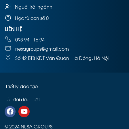
Người trái ngành
Học từ con số 0
LIÊN HỆ
093 94 116 94
nesagroups@gmail.com
Số 42 BT8 KĐT Văn Quán, Hà Đông, Hà Nội
Triết lý đào tạo
Ưu đãi đặc biệt
© 2024 NESA GROUPS