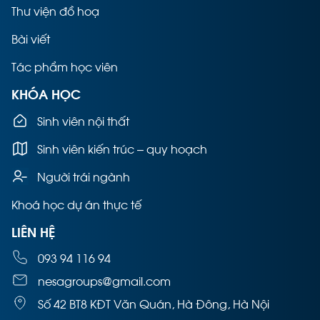
Thư viện đồ hoạ
Bài viết
Tác phẩm học viên
KHÓA HỌC
Sinh viên nội thất
Sinh viên kiến trúc – quy hoạch
Người trái ngành
Khoá học dự án thực tế
LIÊN HỆ
093 94 116 94
nesagroups@gmail.com
Số 42 BT8 KĐT Văn Quán, Hà Đông, Hà Nội