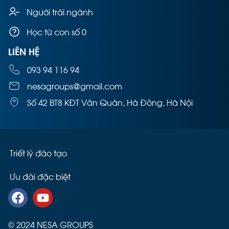
Người trái ngành
Học từ con số 0
LIÊN HỆ
093 94 116 94
nesagroups@gmail.com
Số 42 BT8 KĐT Văn Quán, Hà Đông, Hà Nội
Triết lý đào tạo
Ưu đãi đặc biệt
© 2024 NESA GROUPS