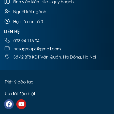
Sinh viên kiến trúc – quy hoạch
Người trái ngành
Học từ con số 0
LIÊN HỆ
093 94 116 94
nesagroups@gmail.com
Số 42 BT8 KĐT Văn Quán, Hà Đông, Hà Nội
Triết lý đào tạo
Ưu đãi đặc biệt