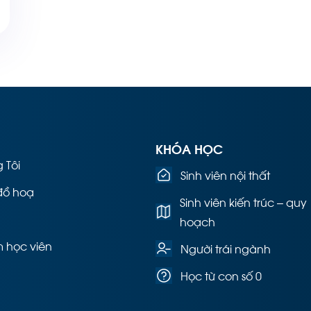
KHÓA HỌC
 Tôi
Sinh viên nội thất
đồ hoạ
Sinh viên kiến trúc – quy
hoạch
 học viên
Người trái ngành
Học từ con số 0