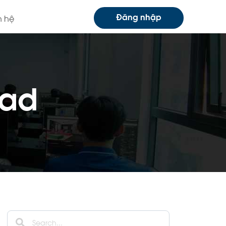
Đăng nhập
n hệ
cad