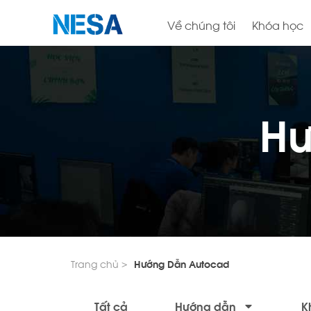
Về chúng tôi
Khóa học
Hư
Trang chủ >
Hướng Dẫn Autocad
Tất cả
Hướng dẫn
K