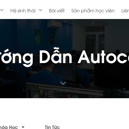
Hệ sinh thái
Bài viết
Sản phẩm học viên
Liê
ớng Dẫn Auto
hóa Học
Tin Tức