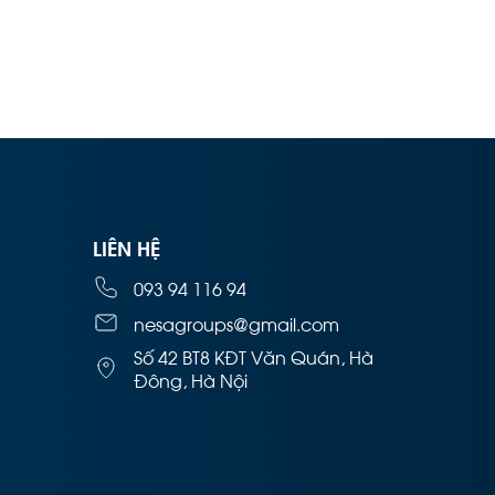
LIÊN HỆ
093 94 116 94
nesagroups@gmail.com
Số 42 BT8 KĐT Văn Quán, Hà
Đông, Hà Nội