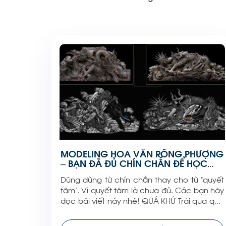
MODELING HOA VĂN RỒNG PHƯỢNG
– BẠN ĐÃ ĐỦ CHÍN CHẮN ĐỂ HỌC
CHƯA?
Dũng dùng từ chín chắn thay cho từ “quyết
tâm”. Vì quyết tâm là chưa đủ. Các bạn hãy
đọc bài viết này nhé! QUÁ KHỨ Trải qua quá
trình đào tạo rất nhiều học viên cùng rất
nhiều khóa học về Modeling (Dựng hình 3Ds