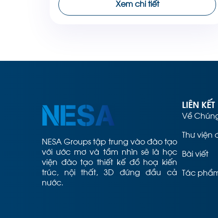
Xem chi tiết
Max). Sản phẩm bên trên là một trong
những […]
LIÊN KẾT
Về Chúng
Thư viện 
NESA Groups tập trung vào đào tạo
với ước mơ và tầm nhìn sẽ là học
Bài viết
viện đào tạo thiết kế đồ hoạ kiến
trúc, nội thất, 3D đứng đầu cả
Tác phẩm
nước.