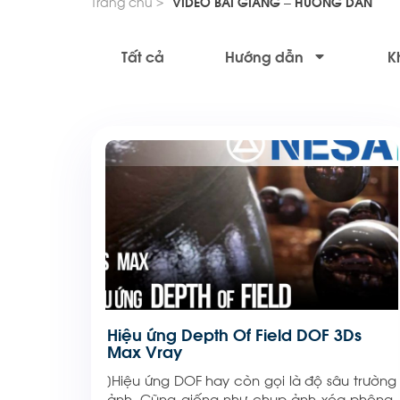
Trang chủ >
VIDEO BÀI GIẢNG – HƯỚNG DẪN
Tất cả
Hướng dẫn
K
Hiệu ứng Depth Of Field DOF 3Ds
Max Vray
]Hiệu ứng DOF hay còn gọi là độ sâu trường
ảnh. Cũng giống như chụp ảnh xóa phông,