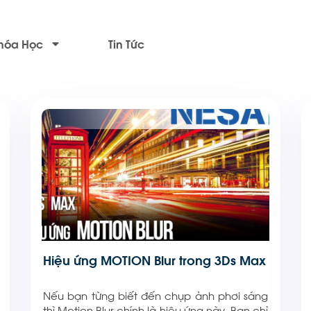
hóa Học
Tin Tức
Hiệu ứng MOTION Blur trong 3Ds Max
Nếu bạn từng biết đến chụp ảnh phơi sáng
thì Motion Blur chính là hiệu ứng này. Bạn chỉ