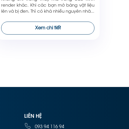
render khác. Khi các bạn mở bảng vật liệu
lên và bị đen. Thì có khá nhiều nguyên nhân.
Video hướng dẫn sau sẽ giúp các bạn giải
quyết vấn đề này. Nếu các bạn đã làm
Xem chi tiết
theo hướng dẫn bên dưới mà không được
thì hãy […]
LIÊN HỆ
093 94 116 94