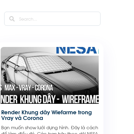
Render Khung dây Wiefarme trong
Vray và Corona
Bạn muốn show lưới dựng hình. Đây là cách
để làm điều đó. Các bạn hãy theo dõi NESA