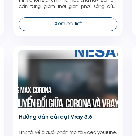
cần tăng giảm thời gian phơi sáng của
Physical Camera. Hãy xem video dưới đây
nếu bạn chưa rõ về các thông số này nhé.
Xem chi tiết
Các bạn hãy theo dõi NESA iCAD để cập
nhật nhiều thông tin […]
Hướng dẫn cài đặt Vray 3.6
Link tải về ở dưới phần mô tả video youtube.