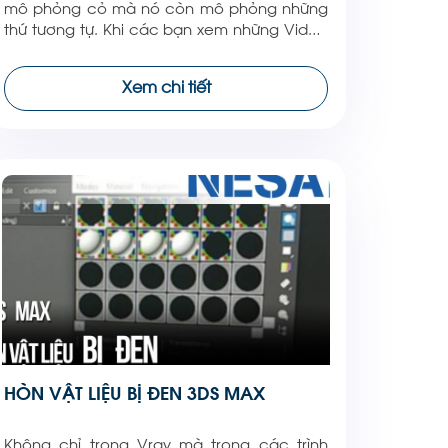
mô phỏng cỏ mà nó còn mô phỏng những
thứ tương tự. Khi các bạn xem những Video
hướng dẫn của tôi. Tôi thường để một cánh
cửa để các bạn mở ra và tự tìm kiếm những
Xem chi tiết
gì mình cần. Bạn chỉ cần không lười nghĩ. […]
HÒN VẬT LIỆU BỊ ĐEN 3DS MAX
Không chỉ trong Vray mà trong các trình