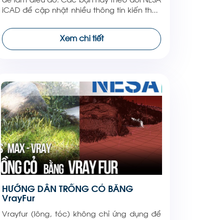
iCAD để cập nhật nhiều thông tin kiến thức
hơn nữa nhé! Cảm ơn các bạn!
Xem chi tiết
HƯỚNG DẪN TRỒNG CỎ BẰNG
VrayFur
Vrayfur (lông, tóc) không chỉ ứng dụng để