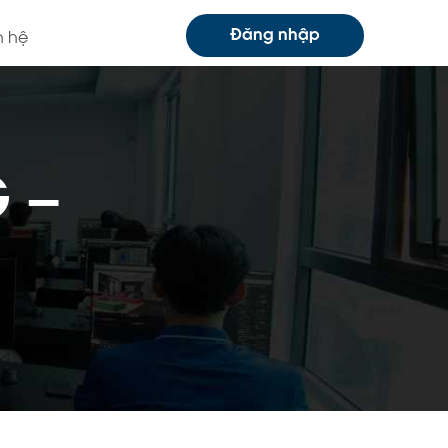
Đăng nhập
n hệ
 –