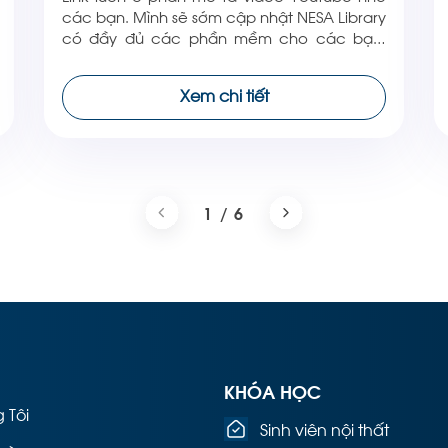
các bạn. Mình sẽ sớm cập nhật NESA Library
có đầy đủ các phần mềm cho các bạn.
https://youtu.be/6gIy6Ss8hZA NESA luôn cập
nhật các phiên bản mới nhất trên trong
Xem chi tiết
mục NESA Library. Các bạn chưa biết ở đâu
có thể click vào link
này https://nesagroups.com/nesa-library/
Theo […]
1 / 6
KHÓA HỌC
 Tôi
Sinh viên nội thất