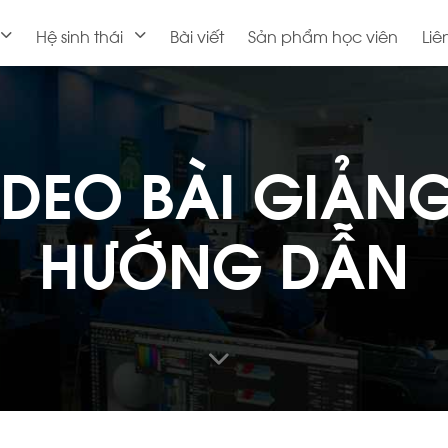
Hệ sinh thái
Bài viết
Sản phẩm học viên
Liê
IDEO BÀI GIẢNG
HƯỚNG DẪN