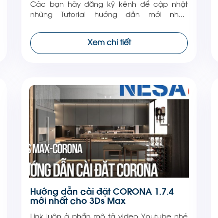
Các bạn hãy đăng ký kênh để cập nhật
những Tutorial hướng dẫn mới nhất.
https://youtu.be/pfIN0h8zmJc NESA luôn
cập nhật các phiên bản mới nhất trên trong
Xem chi tiết
mục NESA Library. Các bạn chưa biết ở đâu
có thể click vào link
này https://nesagroups.com/nesa-library/
Theo dõi NESA iCAD để […]
Hướng dẫn cài đặt CORONA 1.7.4
mới nhất cho 3Ds Max
Link luôn ở phần mô tả video Youtube nhé