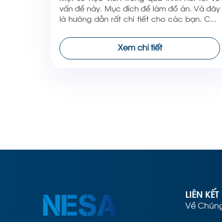
vấn đề này. Mục đích để làm đồ án. Và đây
là hướng dẫn rất chi tiết cho các bạn. Các
bạn hãy theo dõi NESA iCAD để cập nhật
nhiều thông tin kiến thức hơn nữa! Cảm ơn
Xem chi tiết
các bạn!
LIÊN KẾT
Về Chúng