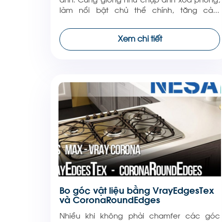
làm nổi bật chủ thể chính, tăng cảm
xúc,nhấn mạnh vào đối tượng. Nhiều bạn
điều chỉnh hiệu ứng này rất khó khăn. Hãy
Xem chi tiết
xem video dưới đây của tôi có giúp được gì
cho các bạn […]
Bo góc vật liệu bằng VrayEdgesTex
và CoronaRoundEdges
Nhiều khi không phải chamfer các góc