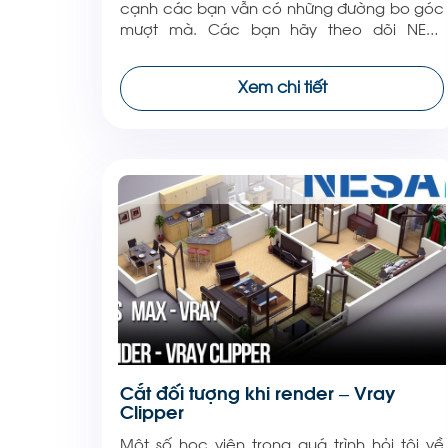
cạnh các bạn vẫn có những đường bo góc
mượt mà. Các bạn hãy theo dõi NESA
iCAD để cập nhật nhiều thông tin kiến thức
hơn nữa nhé! Cảm ơn các bạn!
Xem chi tiết
Cắt đối tượng khi render – Vray
Clipper
Một số học viên trong quá trình hỏi tôi về