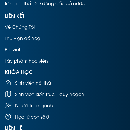
trúc, nội thất, 3D đứng đầu cả nước.
LIÊN KẾT
Về Chúng Tôi
Thư viện đồ hoạ
Bài viết
Tác phẩm học viên
KHÓA HỌC
Sinh viên nội thất
Sinh viên kiến trúc – quy hoạch
Người trái ngành
Học từ con số 0
LIÊN HỆ