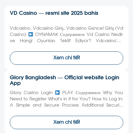
VD Casino — resmi site 2025 bahis
Vdcasino, Vdcasino Giriş, Vdcasino Güncel Giriş (Vd
Casino)
OYNAMAK Содержимое Vd Casino Nedir
ve Hangi Oyunları Teklif Ediyor? Vdcasino’da
Oynanabilecek Oyunlar: Diversifiye Edilmiş Seçimler!
Kasino Oyunları Spor Oyunları Vdcasino mobil giriş
Xem chi tiết
ve güncel giriş yöntemleriyle oyunlarımıza kolay
erişim sağlıyor. Vd Casino giriş sayfasından güvenli ve
hızlı bir şekilde oyunlara katılabilirsiniz. Vdcasino
Glory Bangladesh — Official website Login
sorunsuz giriş deneyimi […]
App
Glory Casino Login
PLAY Содержимое Why You
Need to Register What’s in it for You? How to Log In:
A Simple and Secure Process Additional Security
Measures Common Issues and Troubleshooting Tips
for Glory Casino Online Glory Casino Login Issues Are
Xem chi tiết
you ready to experience the thrill of online gaming
with Glory Casino? With […]