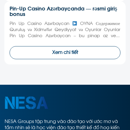
Pin-Up Casino Azərbaycanda — rəsmi giriş
bonus
Pin Up Casino Azərbaycan
OYNA Содержимое
Quruluş və Xidmətlər Qeydiyyat və Oyunlar Oyunlar
Pin Up Casino Azərbaycan – bu pinap az veb-
saytindən istifadə edilən, pin up casino adlı
milyonlarla məşhur qız qız qız qız qız qız qız qız qız qız
Xem chi tiết
qız qız qız qız qız qız qız qız qız qız qız qız qız qız […]
NESA Groups tập trung vào đào tạo với ước mơ và
tầm nhìn sẽ là học viện đào tạo thiết kế đồ hoạ kiến