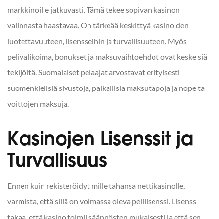
markkinoille jatkuvasti. Tämä tekee sopivan kasinon
valinnasta haastavaa. On tärkeää keskittyä kasinoiden
luotettavuuteen, lisensseihin ja turvallisuuteen. Myös
pelivalikoima, bonukset ja maksuvaihtoehdot ovat keskeisiä
tekijöitä. Suomalaiset pelaajat arvostavat erityisesti
suomenkielisiä sivustoja, paikallisia maksutapoja ja nopeita
voittojen maksuja.
Kasinojen Lisenssit ja
Turvallisuus
Ennen kuin rekisteröidyt mille tahansa nettikasinolle,
varmista, että sillä on voimassa oleva pelilisenssi. Lisenssi
takaa, että kasino toimii säännösten mukaisesti ja että sen