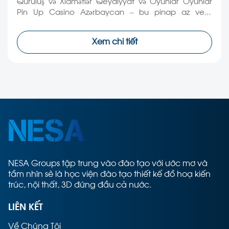
Quruluş və Xidmətlər Qeydiyyat və Oyunlar Oyunlar
Pin Up Casino Azərbaycan – bu pinap az veb-
saytindən istifadə edilən, pin up casino adlı
milyonlarla məşhur qız qız qız qız qız qız qız qız qız qız
Xem chi tiết
qız qız qız qız qız qız qız qız qız qız qız qız qız qız […]
NESA Groups tập trung vào đào tạo với ước mơ và
tầm nhìn sẽ là học viện đào tạo thiết kế đồ hoạ kiến
trúc, nội thất, 3D đứng đầu cả nước.
LIÊN KẾT
Về Chúng Tôi