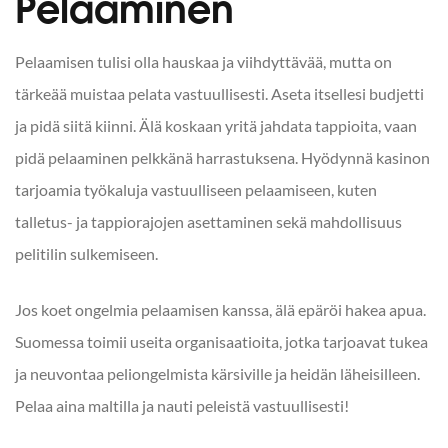
Pelaaminen
Pelaamisen tulisi olla hauskaa ja viihdyttävää, mutta on
tärkeää muistaa pelata vastuullisesti. Aseta itsellesi budjetti
ja pidä siitä kiinni. Älä koskaan yritä jahdata tappioita, vaan
pidä pelaaminen pelkkänä harrastuksena. Hyödynnä kasinon
tarjoamia työkaluja vastuulliseen pelaamiseen, kuten
talletus- ja tappiorajojen asettaminen sekä mahdollisuus
pelitilin sulkemiseen.
Jos koet ongelmia pelaamisen kanssa, älä epäröi hakea apua.
Suomessa toimii useita organisaatioita, jotka tarjoavat tukea
ja neuvontaa peliongelmista kärsiville ja heidän läheisilleen.
Pelaa aina maltilla ja nauti peleistä vastuullisesti!