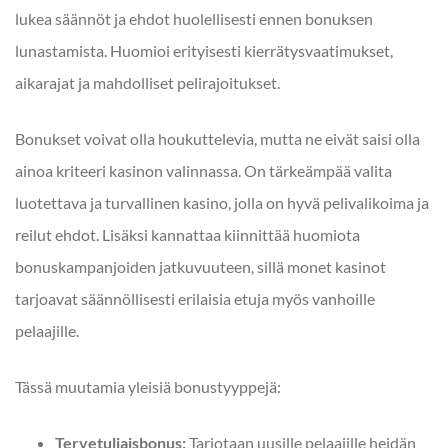
lukea säännöt ja ehdot huolellisesti ennen bonuksen
lunastamista. Huomioi erityisesti kierrätysvaatimukset,
aikarajat ja mahdolliset pelirajoitukset.
Bonukset voivat olla houkuttelevia, mutta ne eivät saisi olla
ainoa kriteeri kasinon valinnassa. On tärkeämpää valita
luotettava ja turvallinen kasino, jolla on hyvä pelivalikoima ja
reilut ehdot. Lisäksi kannattaa kiinnittää huomiota
bonuskampanjoiden jatkuvuuteen, sillä monet kasinot
tarjoavat säännöllisesti erilaisia etuja myös vanhoille
pelaajille.
Tässä muutamia yleisiä bonustyyppejä:
Tervetuliaisbonus:
Tarjotaan uusille pelaajille heidän