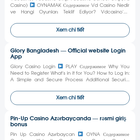
Casino)
OYNAMAK Содержимое Vd Casino Nedir
ve Hangi Oyunları Teklif Ediyor? Vdcasino’da
Oynanabilecek Oyunlar: Diversifiye Edilmiş Seçimler!
Kasino Oyunları Spor Oyunları Vdcasino mobil giriş
Xem chi tiết
ve güncel giriş yöntemleriyle oyunlarımıza kolay
erişim sağlıyor. Vd Casino giriş sayfasından güvenli ve
hızlı bir şekilde oyunlara katılabilirsiniz. Vdcasino
Glory Bangladesh — Official website Login
sorunsuz giriş deneyimi […]
App
Glory Casino Login
PLAY Содержимое Why You
Need to Register What’s in it for You? How to Log In:
A Simple and Secure Process Additional Security
Measures Common Issues and Troubleshooting Tips
for Glory Casino Online Glory Casino Login Issues Are
Xem chi tiết
you ready to experience the thrill of online gaming
with Glory Casino? With […]
Pin-Up Casino Azərbaycanda — rəsmi giriş
bonus
Pin Up Casino Azərbaycan
OYNA Содержимое