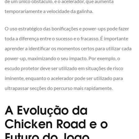
de um único obstáculo, e o acelerador, que aumenta
temporariamente a velocidade da galinha.
O uso estratégico das bonificações e power-ups pode fazer
toda a diferença entre o sucesso e o fracasso. É importante
aprender a identificar os momentos certos para utilizar cada
power-up, maximizando o seu impacto. Por exemplo, o
escudo protetor deve ser utilizado em situações de risco
iminente, enquanto o acelerador pode ser utilizado para
ultrapassar secções do percurso mais rapidamente.
A Evolução da
Chicken Road e o
Futuro do Jogo