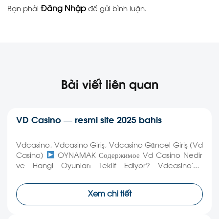
Đăng Nhập
Bạn phải
để gửi bình luận.
Bài viết liên quan
VD Casino — resmi site 2025 bahis
Vdcasino, Vdcasino Giriş, Vdcasino Güncel Giriş (Vd
Casino)
OYNAMAK Содержимое Vd Casino Nedir
ve Hangi Oyunları Teklif Ediyor? Vdcasino’da
Oynanabilecek Oyunlar: Diversifiye Edilmiş Seçimler!
Kasino Oyunları Spor Oyunları Vdcasino mobil giriş
Xem chi tiết
ve güncel giriş yöntemleriyle oyunlarımıza kolay
erişim sağlıyor. Vd Casino giriş sayfasından güvenli ve
hızlı bir şekilde oyunlara katılabilirsiniz. Vdcasino