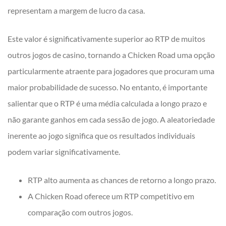
representam a margem de lucro da casa.
Este valor é significativamente superior ao RTP de muitos
outros jogos de casino, tornando a Chicken Road uma opção
particularmente atraente para jogadores que procuram uma
maior probabilidade de sucesso. No entanto, é importante
salientar que o RTP é uma média calculada a longo prazo e
não garante ganhos em cada sessão de jogo. A aleatoriedade
inerente ao jogo significa que os resultados individuais
podem variar significativamente.
RTP alto aumenta as chances de retorno a longo prazo.
A Chicken Road oferece um RTP competitivo em
comparação com outros jogos.