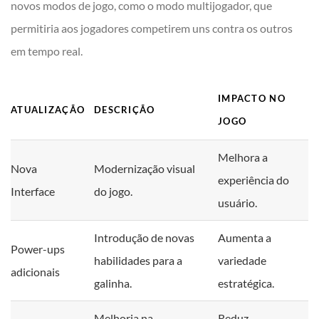
novos modos de jogo, como o modo multijogador, que
permitiria aos jogadores competirem uns contra os outros
em tempo real.
IMPACTO NO
ATUALIZAÇÃO
DESCRIÇÃO
JOGO
Melhora a
Nova
Modernização visual
experiência do
Interface
do jogo.
usuário.
Introdução de novas
Aumenta a
Power-ups
habilidades para a
variedade
adicionais
galinha.
estratégica.
Melhoria na
Reduz