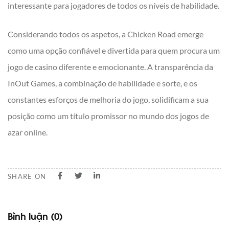
interessante para jogadores de todos os níveis de habilidade.
Considerando todos os aspetos, a Chicken Road emerge
como uma opção confiável e divertida para quem procura um
jogo de casino diferente e emocionante. A transparência da
InOut Games, a combinação de habilidade e sorte, e os
constantes esforços de melhoria do jogo, solidificam a sua
posição como um título promissor no mundo dos jogos de
azar online.
SHARE ON
Bình luận
(0)