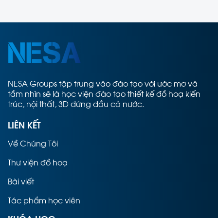
NESA Groups tập trung vào đào tạo với ước mơ và
tầm nhìn sẽ là học viện đào tạo thiết kế đồ hoạ kiến
trúc, nội thất, 3D đứng đầu cả nước.
LIÊN KẾT
Về Chúng Tôi
Thư viện đồ hoạ
Bài viết
Tác phẩm học viên