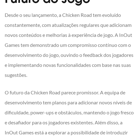
Desde o seu lançamento, a Chicken Road tem evoluído
constantemente, com atualizações regulares que adicionam
novos conteúdos e melhorias à experiência de jogo. A InOut
Games tem demonstrado um compromisso contínuo com o
desenvolvimento do jogo, ouvindo o feedback dos jogadores
e implementando novas funcionalidades com base nas suas
sugestões.
O futuro da Chicken Road parece promissor. A equipa de
desenvolvimento tem planos para adicionar novos níveis de
dificuldade, power-ups e obstáculos, mantendo o jogo fresco
e desafiador para os jogadores existentes. Além disso, a
InOut Games está a explorar a possibilidade de introduzir