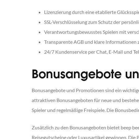
Lizenzierung durch eine etablierte Glückssp
SSL-Verschlüsselung zum Schutz der persönl
Verantwortungsbewusstes Spielen mit versc
Transparente AGB und klare Informationen z
24/7 Kundenservice per Chat, E-Mail und Te
Bonusangebote un
Bonusangebote und Promotionen sind ein wichtiger 
attraktiven Bonusangeboten für neue und bestehe
Spieler und regelmäßige Freispiele. Die Bonusbedi
Zusätzlich zu den Bonusangeboten bietet beep bee
Reisegutscheine oder Luxusartikel gewinnen. Die P