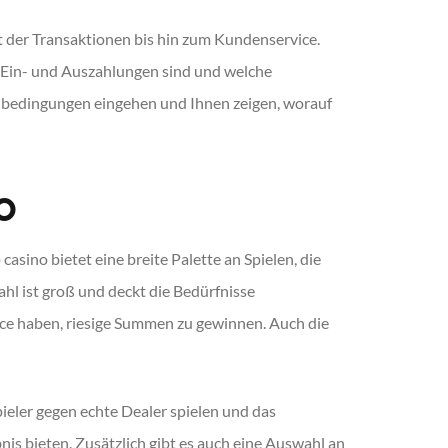
it der Transaktionen bis hin zum Kundenservice.
e Ein- und Auszahlungen sind und welche
nbedingungen eingehen und Ihnen zeigen, worauf
o
casino bietet eine breite Palette an Spielen, die
hl ist groß und deckt die Bedürfnisse
nce haben, riesige Summen zu gewinnen. Auch die
ieler gegen echte Dealer spielen und das
nis bieten. Zusätzlich gibt es auch eine Auswahl an