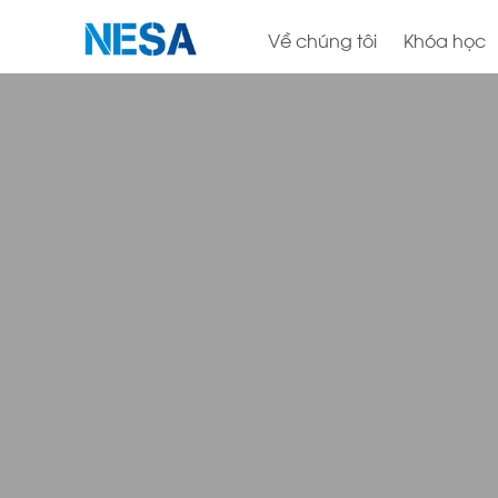
Về chúng tôi
Khóa học