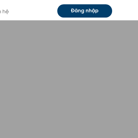
Đăng nhập
n hệ