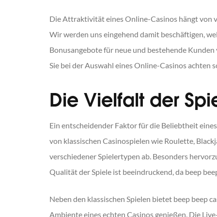
Die Attraktivität eines Online-Casinos hängt von v
Wir werden uns eingehend damit beschäftigen, wel
Bonusangebote für neue und bestehende Kunden ve
Sie bei der Auswahl eines Online-Casinos achten so
Die Vielfalt der S
Ein entscheidender Faktor für die Beliebtheit eines
von klassischen Casinospielen wie Roulette, Black
verschiedener Spielertypen ab. Besonders hervorz
Qualität der Spiele ist beeindruckend, da beep b
Neben den klassischen Spielen bietet beep beep ca
Ambiente eines echten Casinos genießen. Die Live-S