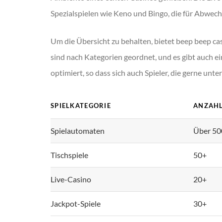
Spezialspielen wie Keno und Bingo, die für Abwech
Um die Übersicht zu behalten, bietet beep beep cas
sind nach Kategorien geordnet, und es gibt auch e
optimiert, so dass sich auch Spieler, die gerne unt
SPIELKATEGORIE
ANZAHL
Spielautomaten
Über 50
Tischspiele
50+
Live-Casino
20+
Jackpot-Spiele
30+