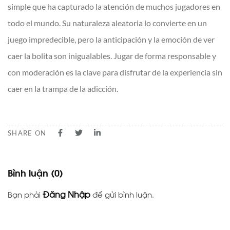
simple que ha capturado la atención de muchos jugadores en
todo el mundo. Su naturaleza aleatoria lo convierte en un
juego impredecible, pero la anticipación y la emoción de ver
caer la bolita son inigualables. Jugar de forma responsable y
con moderación es la clave para disfrutar de la experiencia sin
caer en la trampa de la adicción.
SHARE ON
Bình luận
(0)
Đăng Nhập
Bạn phải
để gửi bình luận.