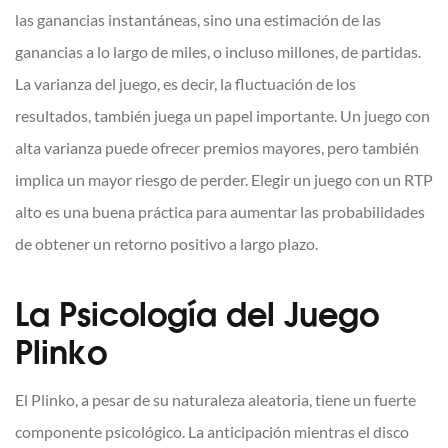
las ganancias instantáneas, sino una estimación de las
ganancias a lo largo de miles, o incluso millones, de partidas.
La varianza del juego, es decir, la fluctuación de los
resultados, también juega un papel importante. Un juego con
alta varianza puede ofrecer premios mayores, pero también
implica un mayor riesgo de perder. Elegir un juego con un RTP
alto es una buena práctica para aumentar las probabilidades
de obtener un retorno positivo a largo plazo.
La Psicología del Juego
Plinko
El Plinko, a pesar de su naturaleza aleatoria, tiene un fuerte
componente psicológico. La anticipación mientras el disco