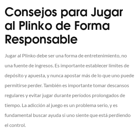
Consejos para Jugar
al Plinko de Forma
Responsable
Jugar al Plinko debe ser una forma de entretenimiento, no
una fuente de ingresos. Es importante establecer límites de
depósito y apuesta, y nunca apostar más de lo que uno puede
permitirse perder. También es importante tomar descansos
regulares y evitar jugar durante períodos prolongados de
tiempo. La adicción al juego es un problema serio, y es
fundamental buscar ayuda si uno siente que está perdiendo
el control.