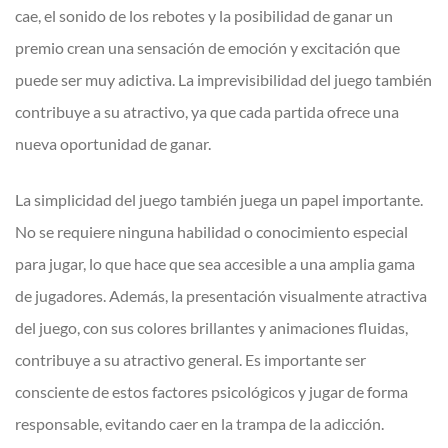
cae, el sonido de los rebotes y la posibilidad de ganar un
premio crean una sensación de emoción y excitación que
puede ser muy adictiva. La imprevisibilidad del juego también
contribuye a su atractivo, ya que cada partida ofrece una
nueva oportunidad de ganar.
La simplicidad del juego también juega un papel importante.
No se requiere ninguna habilidad o conocimiento especial
para jugar, lo que hace que sea accesible a una amplia gama
de jugadores. Además, la presentación visualmente atractiva
del juego, con sus colores brillantes y animaciones fluidas,
contribuye a su atractivo general. Es importante ser
consciente de estos factores psicológicos y jugar de forma
responsable, evitando caer en la trampa de la adicción.