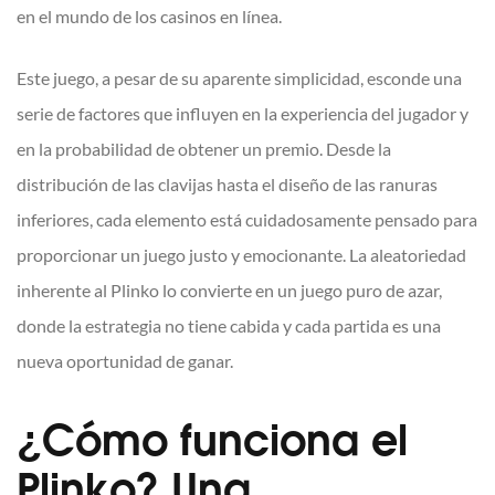
en el mundo de los casinos en línea.
Este juego, a pesar de su aparente simplicidad, esconde una
serie de factores que influyen en la experiencia del jugador y
en la probabilidad de obtener un premio. Desde la
distribución de las clavijas hasta el diseño de las ranuras
inferiores, cada elemento está cuidadosamente pensado para
proporcionar un juego justo y emocionante. La aleatoriedad
inherente al Plinko lo convierte en un juego puro de azar,
donde la estrategia no tiene cabida y cada partida es una
nueva oportunidad de ganar.
¿Cómo funciona el
Plinko? Una