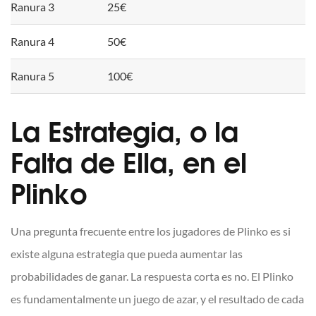
Ranura 3
25€
Ranura 4
50€
Ranura 5
100€
La Estrategia, o la
Falta de Ella, en el
Plinko
Una pregunta frecuente entre los jugadores de Plinko es si
existe alguna estrategia que pueda aumentar las
probabilidades de ganar. La respuesta corta es no. El Plinko
es fundamentalmente un juego de azar, y el resultado de cada