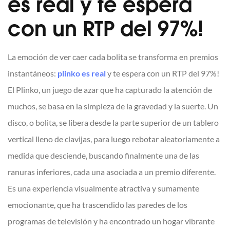
es real y te espera
con un RTP del 97%!
La emoción de ver caer cada bolita se transforma en premios
instantáneos:
plinko es real
y te espera con un RTP del 97%!
El Plinko, un juego de azar que ha capturado la atención de
muchos, se basa en la simpleza de la gravedad y la suerte. Un
disco, o bolita, se libera desde la parte superior de un tablero
vertical lleno de clavijas, para luego rebotar aleatoriamente a
medida que desciende, buscando finalmente una de las
ranuras inferiores, cada una asociada a un premio diferente.
Es una experiencia visualmente atractiva y sumamente
emocionante, que ha trascendido las paredes de los
programas de televisión y ha encontrado un hogar vibrante