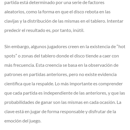
partida está determinado por una serie de factores
aleatorios, como la forma en que el disco rebota en las
clavijas y la distribución de las mismas en el tablero. Intentar
predecir el resultado es, por tanto, inútil.
Sin embargo, algunos jugadores creen en la existencia de “hot
spots” o zonas del tablero donde el disco tiende a caer con
más frecuencia. Esta creencia se basa en la observación de
patrones en partidas anteriores, pero no existe evidencia
científica que la respalde. Lo más importante es comprender
que cada partida es independiente de las anteriores, y que las
probabilidades de ganar son las mismas en cada ocasión. La
clave está en jugar de forma responsable y disfrutar de la
emoción del juego.