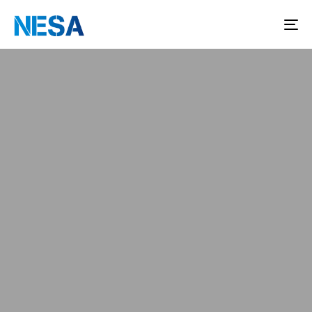
To
na