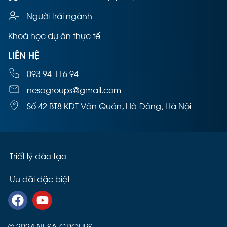
Người trái ngành
Khoá học dự án thực tế
LIÊN HỆ
093 94 116 94
nesagroups@gmail.com
Số 42 BT8 KĐT Văn Quán, Hà Đông, Hà Nội
Triết lý đào tạo
Ưu đãi đặc biệt
© 2024 NESA GROUPS