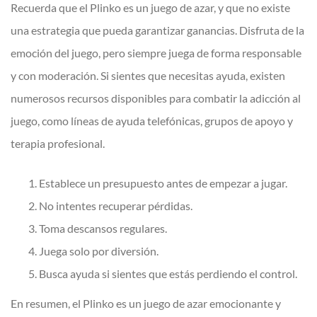
Recuerda que el Plinko es un juego de azar, y que no existe
una estrategia que pueda garantizar ganancias. Disfruta de la
emoción del juego, pero siempre juega de forma responsable
y con moderación. Si sientes que necesitas ayuda, existen
numerosos recursos disponibles para combatir la adicción al
juego, como líneas de ayuda telefónicas, grupos de apoyo y
terapia profesional.
Establece un presupuesto antes de empezar a jugar.
No intentes recuperar pérdidas.
Toma descansos regulares.
Juega solo por diversión.
Busca ayuda si sientes que estás perdiendo el control.
En resumen, el Plinko es un juego de azar emocionante y