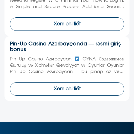
A Simple and Secure Process Additional Security
Measures Common Issues and Troubleshooting Tips
for Glory Casino Online Glory Casino Login Issues Are
Xem chi tiết
you ready to experience the thrill of online gaming
with Glory Casino? With […]
Pin-Up Casino Azərbaycanda — rəsmi giriş
bonus
Pin Up Casino Azərbaycan
OYNA Содержимое
Quruluş və Xidmətlər Qeydiyyat və Oyunlar Oyunlar
Pin Up Casino Azərbaycan – bu pinap az veb-
saytindən istifadə edilən, pin up casino adlı
milyonlarla məşhur qız qız qız qız qız qız qız qız qız qız
Xem chi tiết
qız qız qız qız qız qız qız qız qız qız qız qız qız qız […]