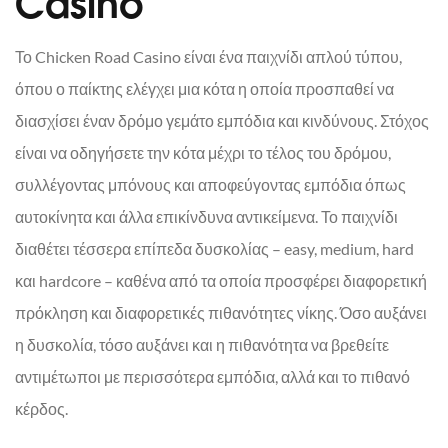
Το Chicken Road Casino είναι ένα παιχνίδι απλού τύπου,
όπου ο παίκτης ελέγχει μια κότα η οποία προσπαθεί να
διασχίσει έναν δρόμο γεμάτο εμπόδια και κινδύνους. Στόχος
είναι να οδηγήσετε την κότα μέχρι το τέλος του δρόμου,
συλλέγοντας μπόνους και αποφεύγοντας εμπόδια όπως
αυτοκίνητα και άλλα επικίνδυνα αντικείμενα. Το παιχνίδι
διαθέτει τέσσερα επίπεδα δυσκολίας – easy, medium, hard
και hardcore – καθένα από τα οποία προσφέρει διαφορετική
πρόκληση και διαφορετικές πιθανότητες νίκης. Όσο αυξάνει
η δυσκολία, τόσο αυξάνει και η πιθανότητα να βρεθείτε
αντιμέτωποι με περισσότερα εμπόδια, αλλά και το πιθανό
κέρδος.