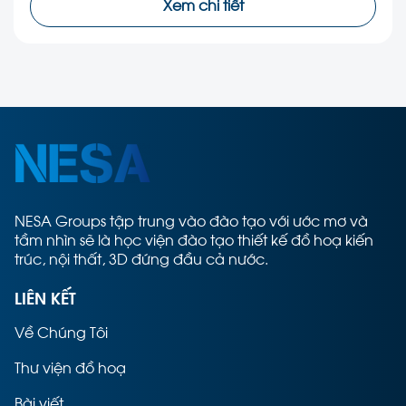
Xem chi tiết
qız qız qız qız qız qız qız qız qız qız qız qız qız qız […]
NESA Groups tập trung vào đào tạo với ước mơ và
tầm nhìn sẽ là học viện đào tạo thiết kế đồ hoạ kiến
trúc, nội thất, 3D đứng đầu cả nước.
LIÊN KẾT
Về Chúng Tôi
Thư viện đồ hoạ
Bài viết