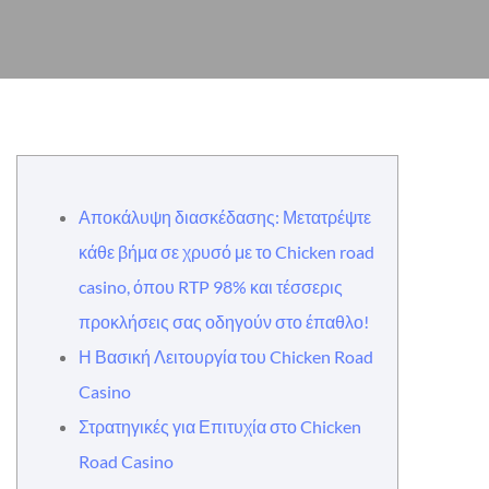
Αποκάλυψη διασκέδασης: Μετατρέψτε
κάθε βήμα σε χρυσό με το Chicken road
casino, όπου RTP 98% και τέσσερις
προκλήσεις σας οδηγούν στο έπαθλο!
Η Βασική Λειτουργία του Chicken Road
Casino
Στρατηγικές για Επιτυχία στο Chicken
Road Casino