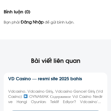
Bình luận
(0)
Đăng Nhập
Bạn phải
để gửi bình luận.
Bài viết liên quan
VD Casino — resmi site 2025 bahis
Vdcasino, Vdcasino Giriş, Vdcasino Güncel Giriş (Vd
Casino)
OYNAMAK Содержимое Vd Casino Nedir
ve Hangi Oyunları Teklif Ediyor? Vdcasino’da
Oynanabilecek Oyunlar: Diversifiye Edilmiş Seçimler!