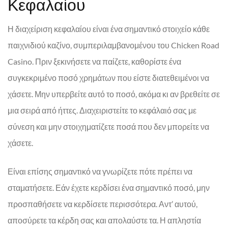
Κεφαλαίου
Η διαχείριση κεφαλαίου είναι ένα σημαντικό στοιχείο κάθε
παιχνιδιού καζίνο, συμπεριλαμβανομένου του Chicken Road
Casino. Πριν ξεκινήσετε να παίζετε, καθορίστε ένα
συγκεκριμένο ποσό χρημάτων που είστε διατεθειμένοι να
χάσετε. Μην υπερβείτε αυτό το ποσό, ακόμα κι αν βρεθείτε σε
μια σειρά από ήττες. Διαχειριστείτε το κεφάλαιό σας με
σύνεση και μην στοιχηματίζετε ποσά που δεν μπορείτε να
χάσετε.
Είναι επίσης σημαντικό να γνωρίζετε πότε πρέπει να
σταματήσετε. Εάν έχετε κερδίσει ένα σημαντικό ποσό, μην
προσπαθήσετε να κερδίσετε περισσότερα. Αντ’ αυτού,
αποσύρετε τα κέρδη σας και απολαύστε τα. Η απληστία