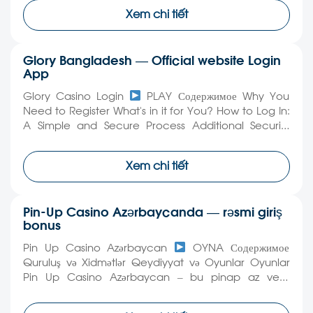
Kasino Oyunları Spor Oyunları Vdcasino mobil giriş
Xem chi tiết
ve güncel giriş yöntemleriyle oyunlarımıza kolay
erişim sağlıyor. Vd Casino giriş sayfasından güvenli ve
hızlı bir şekilde oyunlara katılabilirsiniz. Vdcasino
Glory Bangladesh — Official website Login
sorunsuz giriş deneyimi […]
App
Glory Casino Login
PLAY Содержимое Why You
Need to Register What’s in it for You? How to Log In:
A Simple and Secure Process Additional Security
Measures Common Issues and Troubleshooting Tips
for Glory Casino Online Glory Casino Login Issues Are
Xem chi tiết
you ready to experience the thrill of online gaming
with Glory Casino? With […]
Pin-Up Casino Azərbaycanda — rəsmi giriş
bonus
Pin Up Casino Azərbaycan
OYNA Содержимое
Quruluş və Xidmətlər Qeydiyyat və Oyunlar Oyunlar
Pin Up Casino Azərbaycan – bu pinap az veb-
saytindən istifadə edilən, pin up casino adlı
milyonlarla məşhur qız qız qız qız qız qız qız qız qız qız