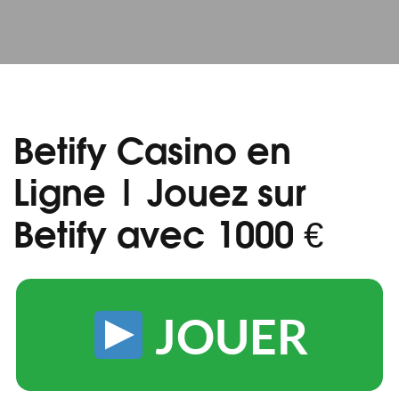
Betify Casino en
Ligne | Jouez sur
Betify avec 1000 €
JOUER