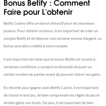
Bonus Betify : Comment
Faire pour L’obtenir
Betify Casino offre un bonus attractif pour les nouveaux
joueurs. Pour obtenir ce bonus, il est important de créer un
compte Betify et de déposer une certaine somme d’argent. Le
bonus sera alors crédité à votre compte.
Il est important de noter que le bonus Betify est soumis à
certaines conditions, y compris la nécessité de jouer un
certain nombre de parties avant de pouvoir retirer vos gains.
En résumé, pour gagner avec Betify Casino, il est important
de choisir le bon jeu, de bien comprendre les règles du jeu et
de bien gérer vos fonds. De plus, il est important de bien