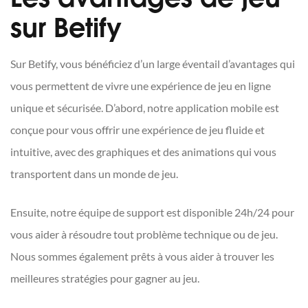
sur Betify
Sur Betify, vous bénéficiez d’un large éventail d’avantages qui
vous permettent de vivre une expérience de jeu en ligne
unique et sécurisée. D’abord, notre application mobile est
conçue pour vous offrir une expérience de jeu fluide et
intuitive, avec des graphiques et des animations qui vous
transportent dans un monde de jeu.
Ensuite, notre équipe de support est disponible 24h/24 pour
vous aider à résoudre tout problème technique ou de jeu.
Nous sommes également prêts à vous aider à trouver les
meilleures stratégies pour gagner au jeu.