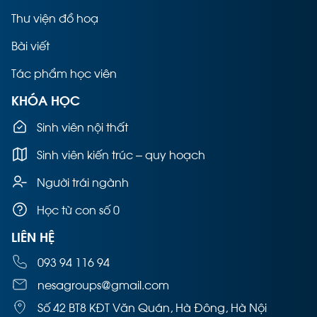
Thư viện đồ hoạ
Bài viết
Tác phẩm học viên
KHÓA HỌC
Sinh viên nội thất
Sinh viên kiến trúc – quy hoạch
Người trái ngành
Học từ con số 0
LIÊN HỆ
093 94 116 94
nesagroups@gmail.com
Số 42 BT8 KĐT Văn Quán, Hà Đông, Hà Nội