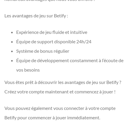
Les avantages de jeu sur Betify :
Expérience de jeu fluide et intuitive
Équipe de support disponible 24h/24
Système de bonus régulier
Équipe de développement constamment à l’écoute de
vos besoins
Vous êtes prêt à découvrir les avantages de jeu sur Betify ?
Créez votre compte maintenant et commencez à jouer !
Vous pouvez également vous connecter à votre compte
Betify pour commencer à jouer immédiatement.