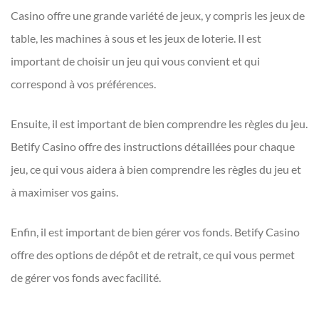
Casino offre une grande variété de jeux, y compris les jeux de
table, les machines à sous et les jeux de loterie. Il est
important de choisir un jeu qui vous convient et qui
correspond à vos préférences.
Ensuite, il est important de bien comprendre les règles du jeu.
Betify Casino offre des instructions détaillées pour chaque
jeu, ce qui vous aidera à bien comprendre les règles du jeu et
à maximiser vos gains.
Enfin, il est important de bien gérer vos fonds. Betify Casino
offre des options de dépôt et de retrait, ce qui vous permet
de gérer vos fonds avec facilité.