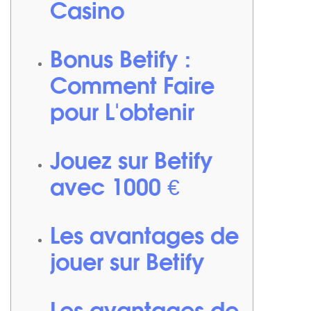
Casino
Bonus Betify :
Comment Faire
pour L’obtenir
Jouez sur Betify
avec 1000 €
Les avantages de
jouer sur Betify
Les avantages de