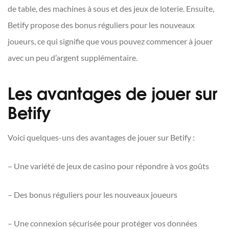
de table, des machines à sous et des jeux de loterie. Ensuite,
Betify propose des bonus réguliers pour les nouveaux
joueurs, ce qui signifie que vous pouvez commencer à jouer
avec un peu d’argent supplémentaire.
Les avantages de jouer sur
Betify
Voici quelques-uns des avantages de jouer sur Betify :
– Une variété de jeux de casino pour répondre à vos goûts
– Des bonus réguliers pour les nouveaux joueurs
– Une connexion sécurisée pour protéger vos données