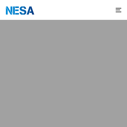
To
na