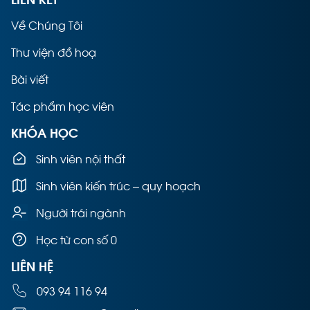
Về Chúng Tôi
Thư viện đồ hoạ
Bài viết
Tác phẩm học viên
KHÓA HỌC
Sinh viên nội thất
Sinh viên kiến trúc – quy hoạch
Người trái ngành
Học từ con số 0
LIÊN HỆ
093 94 116 94