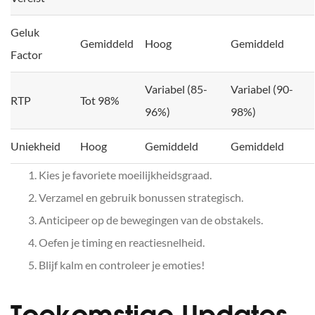
Geluk
Gemiddeld
Hoog
Gemiddeld
Factor
Variabel (85-
Variabel (90-
RTP
Tot 98%
96%)
98%)
Uniekheid
Hoog
Gemiddeld
Gemiddeld
Kies je favoriete moeilijkheidsgraad.
Verzamel en gebruik bonussen strategisch.
Anticipeer op de bewegingen van de obstakels.
Oefen je timing en reactiesnelheid.
Blijf kalm en controleer je emoties!
Toekomstige Updates