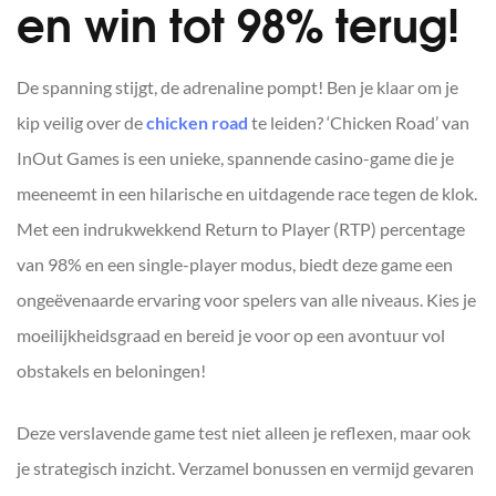
en win tot 98% terug!
De spanning stijgt, de adrenaline pompt! Ben je klaar om je
kip veilig over de
chicken road
te leiden? ‘Chicken Road’ van
InOut Games is een unieke, spannende casino-game die je
meeneemt in een hilarische en uitdagende race tegen de klok.
Met een indrukwekkend Return to Player (RTP) percentage
van 98% en een single-player modus, biedt deze game een
ongeëvenaarde ervaring voor spelers van alle niveaus. Kies je
moeilijkheidsgraad en bereid je voor op een avontuur vol
obstakels en beloningen!
Deze verslavende game test niet alleen je reflexen, maar ook
je strategisch inzicht. Verzamel bonussen en vermijd gevaren