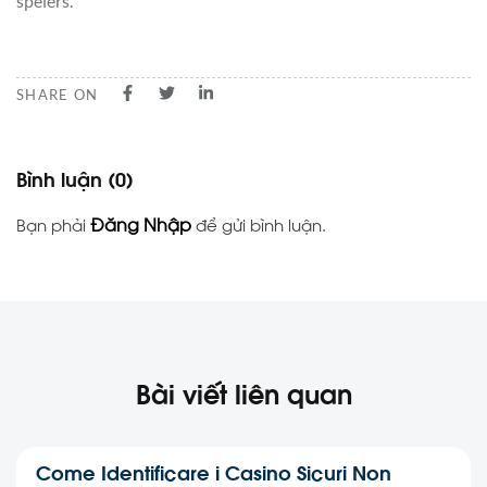
spelers.
SHARE ON
Bình luận
(0)
Đăng Nhập
Bạn phải
để gửi bình luận.
Bài viết liên quan
Come Identificare i Casino Sicuri Non