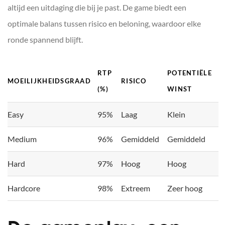
altijd een uitdaging die bij je past. De game biedt een
optimale balans tussen risico en beloning, waardoor elke
ronde spannend blijft.
RTP
POTENTIËLE
MOEILIJKHEIDSGRAAD
RISICO
(%)
WINST
Easy
95%
Laag
Klein
Medium
96%
Gemiddeld
Gemiddeld
Hard
97%
Hoog
Hoog
Hardcore
98%
Extreem
Zeer hoog