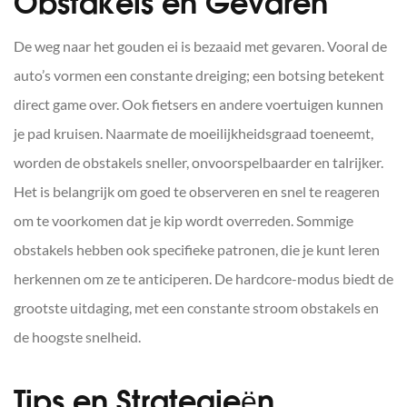
Obstakels en Gevaren
De weg naar het gouden ei is bezaaid met gevaren. Vooral de
auto’s vormen een constante dreiging; een botsing betekent
direct game over. Ook fietsers en andere voertuigen kunnen
je pad kruisen. Naarmate de moeilijkheidsgraad toeneemt,
worden de obstakels sneller, onvoorspelbaarder en talrijker.
Het is belangrijk om goed te observeren en snel te reageren
om te voorkomen dat je kip wordt overreden. Sommige
obstakels hebben ook specifieke patronen, die je kunt leren
herkennen om ze te anticiperen. De hardcore-modus biedt de
grootste uitdaging, met een constante stroom obstakels en
de hoogste snelheid.
Tips en Strategieën