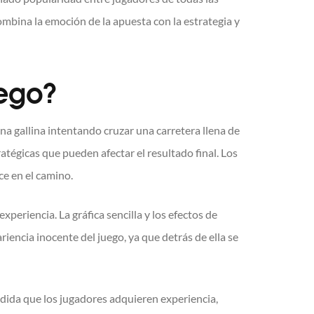
ombina la emoción de la apuesta con la estrategia y
ego?
a gallina intentando cruzar una carretera llena de
atégicas que pueden afectar el resultado final. Los
ce en el camino.
experiencia. La gráfica sencilla y los efectos de
iencia inocente del juego, ya que detrás de ella se
edida que los jugadores adquieren experiencia,