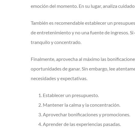
emoción del momento. En su lugar, analiza cuidado
También es recomendable establecer un presupuesto
de entretenimiento y no una fuente de ingresos. Si
tranquilo y concentrado.
Finalmente, aprovecha al máximo las bonificacion
oportunidades de ganar. Sin embargo, lee atentame
necesidades y expectativas.
Establecer un presupuesto.
Mantener la calma y la concentración.
Aprovechar bonificaciones y promociones.
Aprender de las experiencias pasadas.