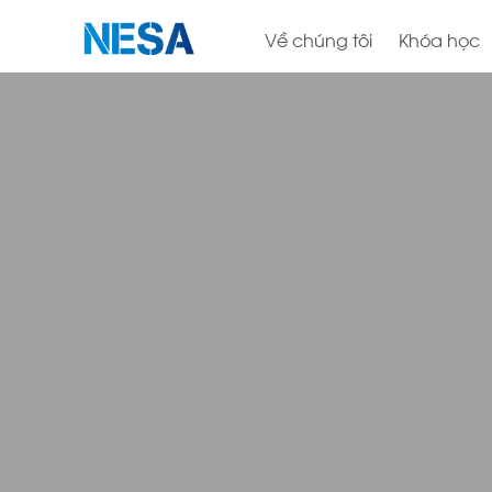
Về chúng tôi
Khóa học