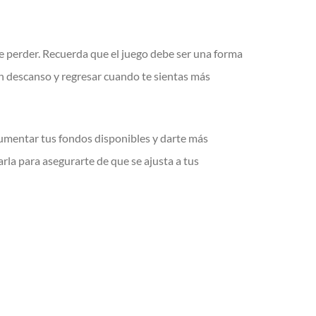
e perder. Recuerda que el juego debe ser una forma
un descanso y regresar cuando te sientas más
umentar tus fondos disponibles y darte más
la para asegurarte de que se ajusta a tus