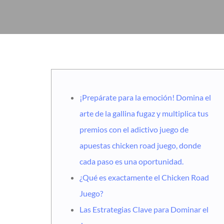
¡Prepárate para la emoción! Domina el
arte de la gallina fugaz y multiplica tus
premios con el adictivo juego de
apuestas chicken road juego, donde
cada paso es una oportunidad.
¿Qué es exactamente el Chicken Road
Juego?
Las Estrategias Clave para Dominar el