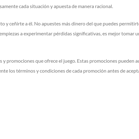
samente cada situación y apuesta de manera racional.
 y ceñirte a él. No apuestes más dinero del que puedes permitirt
 empiezas a experimentar pérdidas significativas, es mejor tomar 
es y promociones que ofrece el juego. Estas promociones pueden a
nte los términos y condiciones de cada promoción antes de aceptar