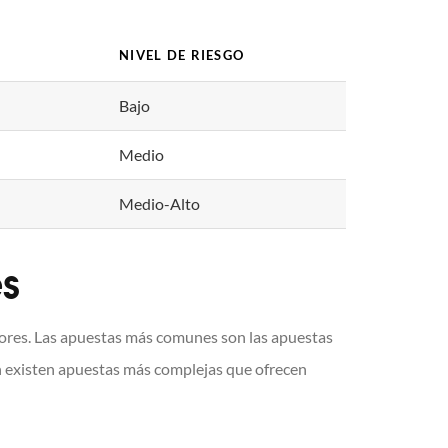
NIVEL DE RIESGO
Bajo
Medio
Medio-Alto
es
adores. Las apuestas más comunes son las apuestas
ién existen apuestas más complejas que ofrecen