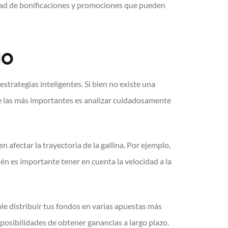
edad de bonificaciones y promociones que pueden
go
strategias inteligentes. Si bien no existe una
de las más importantes es analizar cuidadosamente
fectar la trayectoria de la gallina. Por ejemplo,
én es importante tener en cuenta la velocidad a la
ble distribuir tus fondos en varias apuestas más
posibilidades de obtener ganancias a largo plazo.