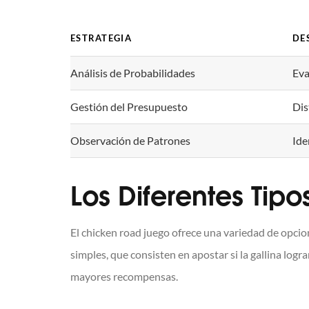
ESTRATEGIA
DE
Análisis de Probabilidades
Eva
Gestión del Presupuesto
Dis
Observación de Patrones
Ide
Los Diferentes Tip
El chicken road juego ofrece una variedad de opcio
simples, que consisten en apostar si la gallina lo
mayores recompensas.