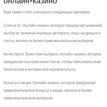
Вам также стоит учитывать следующие критерии:
Список иг. Онлайн-казино, которое предлагает широкий
выбор иг, включая игровые автоматы, игры на деньги и
слоты, является более привлекательным выбором.
Качество иг. Вам стоит выбрать онлайн-казино, которое
предлагает высокое качество иг, чтобы обеспечить вам
безопасное и интересное игровое опыта.
Бонусы и акции. Онлайн-казино, которое предлагает
привлекательные бонусы и акции, является более
привлекательным выбором.