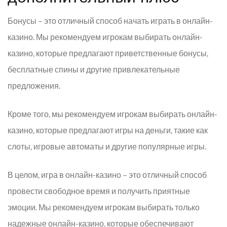
Бонусы – это отличный способ начать играть в онлайн-
казино. Мы рекомендуем игрокам выбирать онлайн-
казино, которые предлагают приветственные бонусы,
бесплатные спины и другие привлекательные
предложения.
Кроме того, мы рекомендуем игрокам выбирать онлайн-
казино, которые предлагают игры на деньги, такие как
слоты, игровые автоматы и другие популярные игры.
В целом, игра в онлайн-казино – это отличный способ
провести свободное время и получить приятные
эмоции. Мы рекомендуем игрокам выбирать только
надежные онлайн-казино, которые обеспечивают