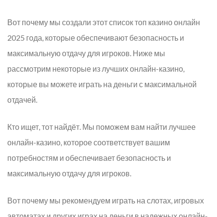
Вот почему мы создали этот список топ казино онлайн
2025 года, которые обеспечивают безопасность и
максимальную отдачу для игроков. Ниже мы
рассмотрим некоторые из лучших онлайн-казино,
которые вы можете играть на деньги с максимальной
отдачей.
Кто ищет, тот найдёт. Мы поможем вам найти лучшее
онлайн-казино, которое соответствует вашим
потребностям и обеспечивает безопасность и
максимальную отдачу для игроков.
Вот почему мы рекомендуем играть на слотах, игровых
автоматах и других играх на деньги в надежных онлайн-