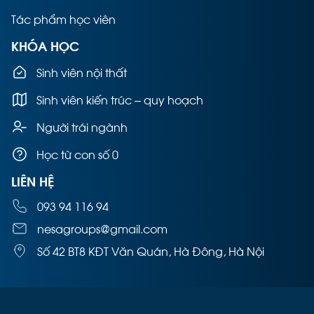
Tác phẩm học viên
KHÓA HỌC
Sinh viên nội thất
Sinh viên kiến trúc – quy hoạch
Người trái ngành
Học từ con số 0
LIÊN HỆ
093 94 116 94
nesagroups@gmail.com
Số 42 BT8 KĐT Văn Quán, Hà Đông, Hà Nội