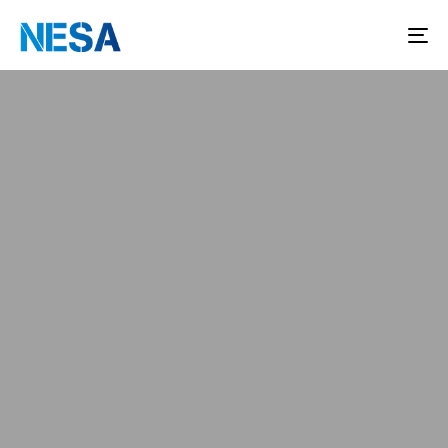
To
na