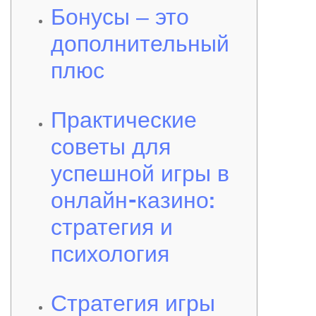
Бонусы – это
дополнительный
плюс
Практические
советы для
успешной игры в
онлайн-казино:
стратегия и
психология
Стратегия игры