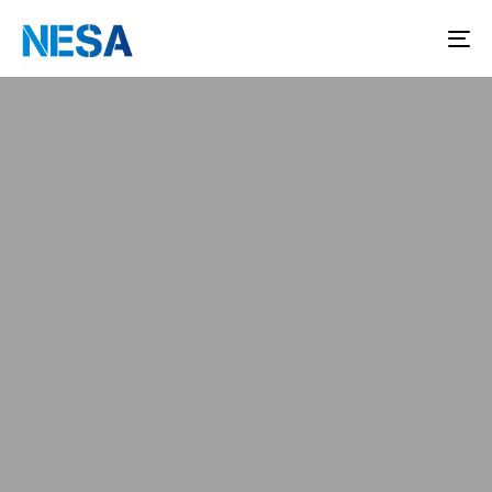
To
na