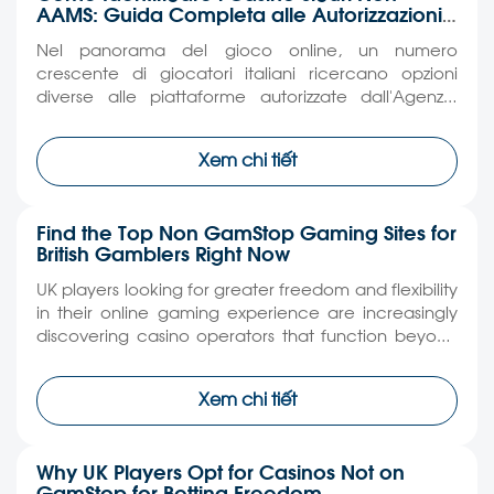
AAMS: Guida Completa alle Autorizzazioni
Globali
Nel panorama del gioco online, un numero
crescente di giocatori italiani ricercano opzioni
diverse alle piattaforme autorizzate dall’Agenzia
delle Dogane e dei Monopoli. Questa guida
esaustiva ti aiuterà a identificare le caratteristiche
Xem chi tiết
essenziali delle piattaforme di gioco internazionali
affidabili, analizzando le licenze riconosciute a scala
globale, i sistemi di controllo l’autenticità delle
Find the Top Non GamStop Gaming Sites for
certificazioni e i […]
British Gamblers Right Now
UK players looking for greater freedom and flexibility
in their online gaming experience are increasingly
discovering casino operators that function beyond
the GamStop self-exclusion scheme. These non-
GamStop casino sites provide unlimited gameplay,
Xem chi tiết
diverse payment methods, and frequently better
bonuses than their GamStop-regulated competitors,
making them an appealing option for conscientious
Why UK Players Opt for Casinos Not on
gamblers who want more control […]
GamStop for Betting Freedom