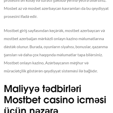
prosesini ən kolay və sürətli şəkildə yerinə yetirə bilərsiniz.
Mosbet az və mosbet azerbaycan kavramları da bu qeydiyyat
prosesini ifadə edir.
Mostbet giriş sayfasından keçərək, mostbet azerbaycan və
mostbet azerbaijan mərkəzli onlayn kazino məlumatlarına
dəstək olunur. Burada, oyunların siyahısı, bonuslar, qazanma
şansları və daha çox haqqında məlumatlar tapa bilərsiniz.
Mostbet onlayn kazino, Azərbaycanın məşhur və
müraciətçilik göstərən qeydiyyat sisteməsi ilə bağlıdır.
Maliyyə tədbirləri
Mostbet casino icməsi
üçün nəzərə