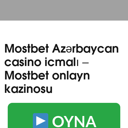
Mostbet Azərbaycan
casino icmalı –
Mostbet onlayn
kazinosu
OYNA