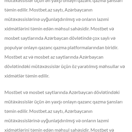
mütəxəssislər üçün ən yaxşı onlayn qazanc qazma şansları
təmin edilir. Mostbet.az saytı, Azərbaycanın
mütəxəssislərinə uyğunlaşdırılmış və onların lazımi
xidmətlərini təmin edən məhsul sahəsidir. Mostbet və
mosbet saytlarında Azərbaycan dövlətində çox saylı və
populyar onlayn qazanc qazma platformalarından biridir.
Mostbet az və mosbet az saytlarında Azərbaycan
dövlətindəki mütəxəssislər üçün öz yaratılmış məhsullar və
xidmətlər təmin edilir.
Mostbet və mosbet saytlarında Azərbaycan dövlətindəki
mütəxəssislər üçün ən yaxşı onlayn qazanc qazma şansları
təmin edilir. Mostbet.az saytı, Azərbaycanın
mütəxəssislərinə uyğunlaşdırılmış və onların lazımi
xidmətlərini təmin edən məhsul sahəsidir. Mostbet və