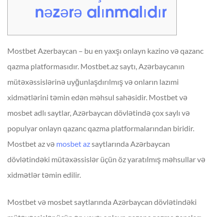
nəzərə alınmalıdır
Mostbet Azerbaycan – bu en yaxşı onlayn kazino və qazanc
qazma platformasıdır. Mostbet.az saytı, Azərbaycanın
mütəxəssislərinə uyğunlaşdırılmış və onların lazımi
xidmətlərini təmin edən məhsul sahəsidir. Mostbet və
mosbet adlı saytlar, Azərbaycan dövlətində çox saylı və
populyar onlayn qazanc qazma platformalarından biridir.
Mostbet az və
mosbet az
saytlarında Azərbaycan
dövlətindəki mütəxəssislər üçün öz yaratılmış məhsullar və
xidmətlər təmin edilir.
Mostbet və mosbet saytlarında Azərbaycan dövlətindəki