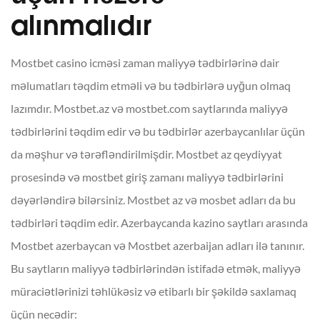
alınmalıdır
Mostbet casino icməsi zaman maliyyə tədbirlərinə dair
məlumatları təqdim etməli və bu tədbirlərə uyğun olmaq
lazımdır. Mostbet.az və mostbet.com saytlarında maliyyə
tədbirlərini təqdim edir və bu tədbirlər azerbaycanlılar üçün
da məşhur və tərəfləndirilmişdir. Mostbet az qeydiyyat
prosesində və mostbet giriş zamanı maliyyə tədbirlərini
dəyərləndirə bilərsiniz. Mostbet az və mosbet adları da bu
tədbirləri təqdim edir. Azerbaycanda kazino saytları arasında
Mostbet azerbaycan və Mostbet azerbaijan adları ilə tanınır.
Bu saytların maliyyə tədbirlərindən istifadə etmək, maliyyə
müraciətlərinizi təhlükəsiz və etibarlı bir şəkildə saxlamaq
üçün necədir: