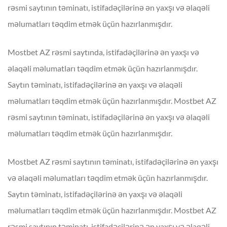
rəsmi saytının təminatı, istifadəçilərinə ən yaxşı və əlaqəli
məlumatları təqdim etmək üçün hazırlanmışdır.
Mostbet AZ rəsmi saytında, istifadəçilərinə ən yaxşı və
əlaqəli məlumatları təqdim etmək üçün hazırlanmışdır.
Saytın təminatı, istifadəçilərinə ən yaxşı və əlaqəli
məlumatları təqdim etmək üçün hazırlanmışdır. Mostbet AZ
rəsmi saytının təminatı, istifadəçilərinə ən yaxşı və əlaqəli
məlumatları təqdim etmək üçün hazırlanmışdır.
Mostbet AZ rəsmi saytının təminatı, istifadəçilərinə ən yaxşı
və əlaqəli məlumatları təqdim etmək üçün hazırlanmışdır.
Saytın təminatı, istifadəçilərinə ən yaxşı və əlaqəli
məlumatları təqdim etmək üçün hazırlanmışdır. Mostbet AZ
rəsmi saytının təminatı, istifadəçilərinə ən yaxşı və əlaqəli