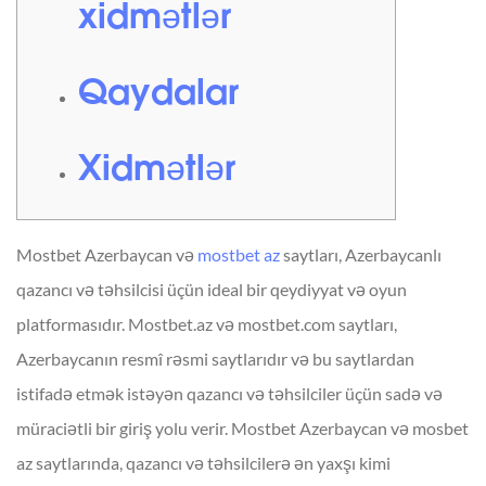
xidmətlər
Qaydalar
Xidmətlər
Mostbet Azerbaycan və
mostbet az
saytları, Azerbaycanlı
qazancı və təhsilcisi üçün ideal bir qeydiyyat və oyun
platformasıdır. Mostbet.az və mostbet.com saytları,
Azerbaycanın resmî rəsmi saytlarıdır və bu saytlardan
istifadə etmək istəyən qazancı və təhsilciler üçün sadə və
müraciətli bir giriş yolu verir. Mostbet Azerbaycan və mosbet
az saytlarında, qazancı və təhsilcilerə ən yaxşı kimi