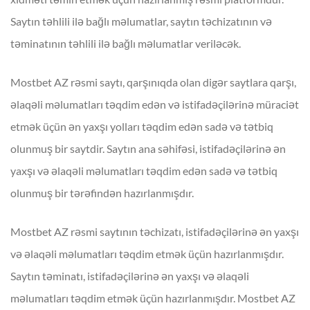
Saytın təhlili ilə bağlı məlumatlar, saytın təchizatının və
təminatının təhlili ilə bağlı məlumatlar veriləcək.
Mostbet AZ rəsmi saytı, qarşınıqda olan digər saytlara qarşı,
əlaqəli məlumatları təqdim edən və istifadəçilərinə müraciət
etmək üçün ən yaxşı yolları təqdim edən sadə və tətbiq
olunmuş bir saytdir. Saytın ana səhifəsi, istifadəçilərinə ən
yaxşı və əlaqəli məlumatları təqdim edən sadə və tətbiq
olunmuş bir tərəfindən hazırlanmışdır.
Mostbet AZ rəsmi saytının təchizatı, istifadəçilərinə ən yaxşı
və əlaqəli məlumatları təqdim etmək üçün hazırlanmışdır.
Saytın təminatı, istifadəçilərinə ən yaxşı və əlaqəli
məlumatları təqdim etmək üçün hazırlanmışdır. Mostbet AZ