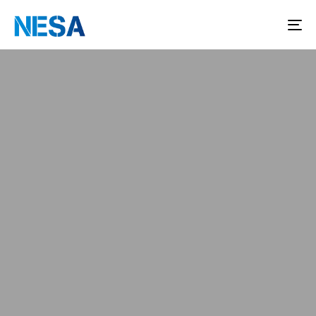
To
na