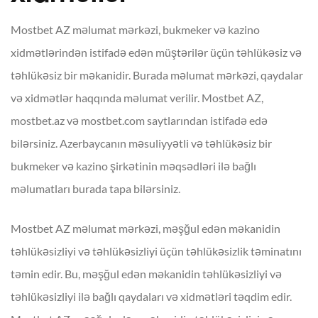
Mostbet AZ məlumat mərkəzi, bukmeker və kazino
xidmətlərindən istifadə edən müştərilər üçün təhlükəsiz və
təhlükəsiz bir məkanidir. Burada məlumat mərkəzi, qaydalar
və xidmətlər haqqında məlumat verilir. Mostbet AZ,
mostbet.az və mostbet.com saytlarından istifadə edə
bilərsiniz. Azerbaycanın məsuliyyətli və təhlükəsiz bir
bukmeker və kazino şirkətinin məqsədləri ilə bağlı
məlumatları burada tapa bilərsiniz.
Mostbet AZ məlumat mərkəzi, məşğul edən məkanidin
təhlükəsizliyi və təhlükəsizliyi üçün təhlükəsizlik təminatını
təmin edir. Bu, məşğul edən məkanidin təhlükəsizliyi və
təhlükəsizliyi ilə bağlı qaydaları və xidmətləri təqdim edir.