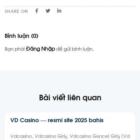
SHARE ON
Bình luận
(0)
Đăng Nhập
Bạn phải
để gửi bình luận.
Bài viết liên quan
VD Casino — resmi site 2025 bahis
Vdcasino, Vdcasino Giriş, Vdcasino Güncel Giriş (Vd