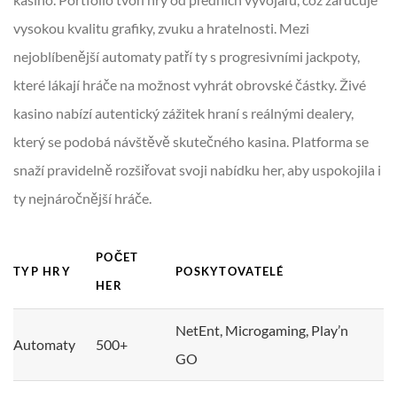
vysokou kvalitu grafiky, zvuku a hratelnosti. Mezi
nejoblíbenější automaty patří ty s progresivními jackpoty,
které lákají hráče na možnost vyhrát obrovské částky. Živé
kasino nabízí autentický zážitek hraní s reálnými dealery,
který se podobá návštěvě skutečného kasina. Platforma se
snaží pravidelně rozšiřovat svoji nabídku her, aby uspokojila i
ty nejnáročnější hráče.
POČET
TYP HRY
POSKYTOVATELÉ
HER
NetEnt, Microgaming, Play’n
Automaty
500+
GO