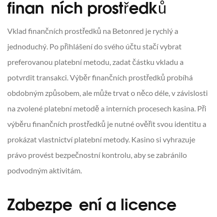
finančních prostředků
Vklad finančních prostředků na Betonred je rychlý a
jednoduchý. Po přihlášení do svého účtu stačí vybrat
preferovanou platební metodu, zadat částku vkladu a
potvrdit transakci. Výběr finančních prostředků probíhá
obdobným způsobem, ale může trvat o něco déle, v závislosti
na zvolené platební metodě a interních procesech kasina. Při
výběru finančních prostředků je nutné ověřit svou identitu a
prokázat vlastnictví platební metody. Kasino si vyhrazuje
právo provést bezpečnostní kontrolu, aby se zabránilo
podvodným aktivitám.
Zabezpečení a licence