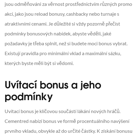
jsou odměňováni za věrnost prostřednictvím různých promo
akcí, jako jsou reload bonusy, cashbacky nebo turnaje s
atraktivními cenami. Je důležité si vždy pozorně přečíst
podmínky bonusových nabídek, abyste věděli, jaké
požadavky je třeba splnit, než si budete moci bonus vybrat.
Existují pravidla pro minimální vklad a maximální sázku,
kterých byste měli být si vědomi.
Uvítací bonus a jeho
podmínky
Uvítací bonus je klíčovou součástí lákání nových hráčů.
Cementred nabízí bonus ve formě procentuálního navýšení
prvního vkladu, obvykle až do určité částky. K získání bonusu