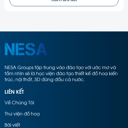
qız qız qız qız qız qız qız qız qız qız qız qız qız qız […]
NESA Groups tập trung vào đào tạo với ước mơ và
tầm nhìn sẽ là học viện đào tạo thiết kế đồ hoạ kiến
trúc, nội thất, 3D đứng đầu cả nước.
LIÊN KẾT
Về Chúng Tôi
Thư viện đồ hoạ
Bài viết