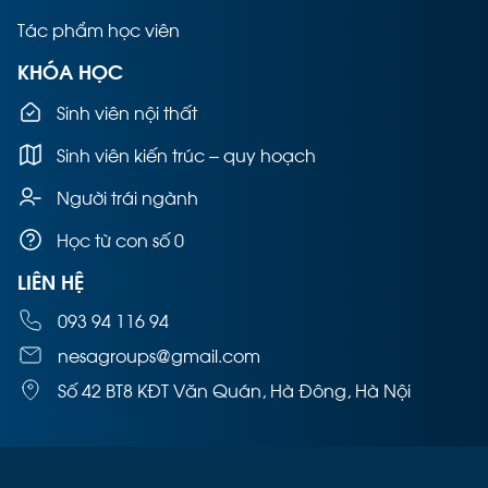
Tác phẩm học viên
KHÓA HỌC
Sinh viên nội thất
Sinh viên kiến trúc – quy hoạch
Người trái ngành
Học từ con số 0
LIÊN HỆ
093 94 116 94
nesagroups@gmail.com
Số 42 BT8 KĐT Văn Quán, Hà Đông, Hà Nội