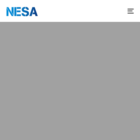
To
na