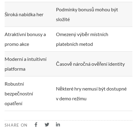
Podmínky bonusů mohou být
Široká nabídka her
složité
Atraktivní bonusy a
Omezený výběr místních
promo akce
platebních metod
Moderní a intuitivní
Časově náročná ověření identity
platforma
Robustní
Některé hry nemusí být dostupné
bezpečnostní
v demo režimu
opatření
SHARE ON