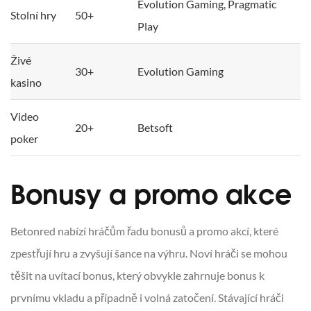
Evolution Gaming, Pragmatic
Stolní hry
50+
Play
Živé
30+
Evolution Gaming
kasino
Video
20+
Betsoft
poker
Bonusy a promo akce
Betonred nabízí hráčům řadu bonusů a promo akcí, které
zpestřují hru a zvyšují šance na výhru. Noví hráči se mohou
těšit na uvítací bonus, který obvykle zahrnuje bonus k
prvnímu vkladu a případně i volná zatočení. Stávající hráči