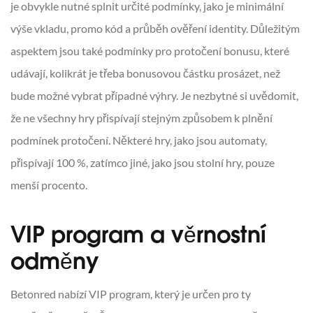
je obvykle nutné splnit určité podmínky, jako je minimální
výše vkladu, promo kód a průběh ověření identity. Důležitým
aspektem jsou také podmínky pro protočení bonusu, které
udávají, kolikrát je třeba bonusovou částku prosázet, než
bude možné vybrat případné výhry. Je nezbytné si uvědomit,
že ne všechny hry přispívají stejným způsobem k plnění
podmínek protočení. Některé hry, jako jsou automaty,
přispívají 100 %, zatímco jiné, jako jsou stolní hry, pouze
menší procento.
VIP program a věrnostní
odměny
Betonred nabízí VIP program, který je určen pro ty