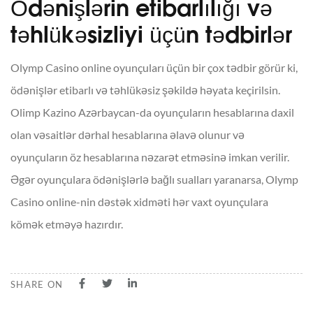
Ödənişlərin etibarlılığı və
təhlükəsizliyi üçün tədbirlər
Olymp Casino online oyunçuları üçün bir çox tədbir görür ki,
ödənişlər etibarlı və təhlükəsiz şəkildə həyata keçirilsin.
Olimp Kazino Azərbaycan-da oyunçuların hesablarına daxil
olan vəsaitlər dərhal hesablarına əlavə olunur və
oyunçuların öz hesablarına nəzarət etməsinə imkan verilir.
Əgər oyunçulara ödənişlərlə bağlı sualları yaranarsa, Olymp
Casino online-nin dəstək xidməti hər vaxt oyunçulara
kömək etməyə hazırdır.
SHARE ON