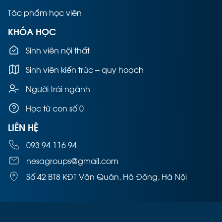
Tác phẩm học viên
KHÓA HỌC
Sinh viên nội thất
Sinh viên kiến trúc – quy hoạch
Người trái ngành
Học từ con số 0
LIÊN HỆ
093 94 116 94
nesagroups@gmail.com
Số 42 BT8 KĐT Văn Quán, Hà Đông, Hà Nội