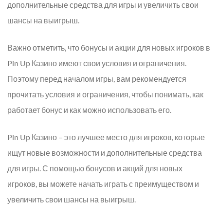
дополнительные средства для игры и увеличить свои
шансы на выигрыш.
Важно отметить, что бонусы и акции для новых игроков в
Pin Up Казино имеют свои условия и ограничения.
Поэтому перед началом игры, вам рекомендуется
прочитать условия и ограничения, чтобы понимать, как
работает бонус и как можно использовать его.
Pin Up Казино – это лучшее место для игроков, которые
ищут новые возможности и дополнительные средства
для игры. С помощью бонусов и акций для новых
игроков, вы можете начать играть с преимуществом и
увеличить свои шансы на выигрыш.