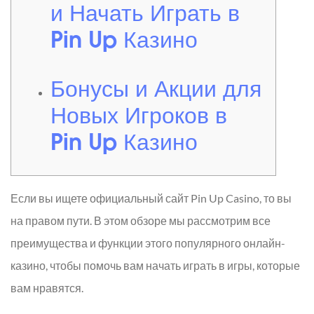
и Начать Играть в
Pin Up Казино
Бонусы и Акции для
Новых Игроков в
Pin Up Казино
Если вы ищете официальный сайт Pin Up Casino, то вы
на правом пути. В этом обзоре мы рассмотрим все
преимущества и функции этого популярного онлайн-
казино, чтобы помочь вам начать играть в игры, которые
вам нравятся.