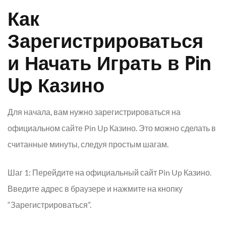
Как
Зарегистрироваться
и Начать Играть в Pin
Up Казино
Для начала, вам нужно зарегистрироваться на
официальном сайте Pin Up Казино. Это можно сделать в
считанные минуты, следуя простым шагам.
Шаг 1: Перейдите на официальный сайт Pin Up Казино.
Введите адрес в браузере и нажмите на кнопку
“Зарегистрироваться”.