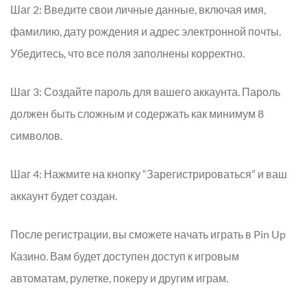
Шаг 2: Введите свои личные данные, включая имя,
фамилию, дату рождения и адрес электронной почты.
Убедитесь, что все поля заполнены корректно.
Шаг 3: Создайте пароль для вашего аккаунта. Пароль
должен быть сложным и содержать как минимум 8
символов.
Шаг 4: Нажмите на кнопку “Зарегистрироваться” и ваш
аккаунт будет создан.
После регистрации, вы сможете начать играть в Pin Up
Казино. Вам будет доступен доступ к игровым
автоматам, рулетке, покеру и другим играм.