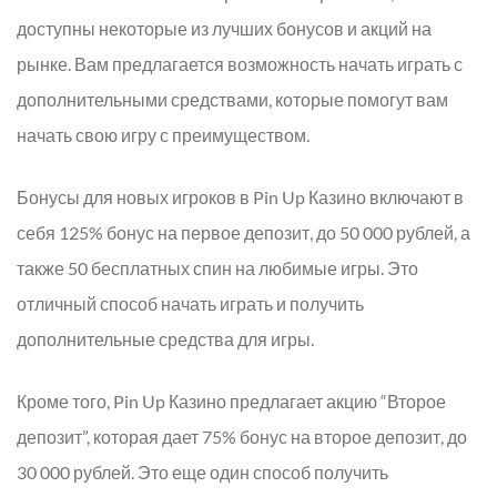
доступны некоторые из лучших бонусов и акций на
рынке. Вам предлагается возможность начать играть с
дополнительными средствами, которые помогут вам
начать свою игру с преимуществом.
Бонусы для новых игроков в Pin Up Казино включают в
себя 125% бонус на первое депозит, до 50 000 рублей, а
также 50 бесплатных спин на любимые игры. Это
отличный способ начать играть и получить
дополнительные средства для игры.
Кроме того, Pin Up Казино предлагает акцию “Второе
депозит”, которая дает 75% бонус на второе депозит, до
30 000 рублей. Это еще один способ получить