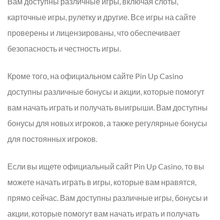
Вам доступны различные игры, включая слоты,
карточные игры, рулетку и другие. Все игры на сайте
проверены и лицензированы, что обеспечивает
безопасность и честность игры.
Кроме того, на официальном сайте Pin Up Casino
доступны различные бонусы и акции, которые помогут
вам начать играть и получать выигрыши. Вам доступны
бонусы для новых игроков, а также регулярные бонусы
для постоянных игроков.
Если вы ищете официальный сайт Pin Up Casino, то вы
можете начать играть в игры, которые вам нравятся,
прямо сейчас. Вам доступны различные игры, бонусы и
акции, которые помогут вам начать играть и получать