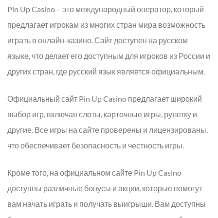
Pin Up Casino – это международный оператор, который
предлагает игрокам из многих стран мира возможность
играть в онлайн-казино. Сайт доступен на русском
языке, что делает его доступным для игроков из России и
других стран, где русский язык является официальным.
Официальный сайт Pin Up Casino предлагает широкий
выбор игр, включая слоты, карточные игры, рулетку и
другие. Все игры на сайте проверены и лицензированы,
что обеспечивает безопасность и честность игры.
Кроме того, на официальном сайте Pin Up Casino
доступны различные бонусы и акции, которые помогут
вам начать играть и получать выигрыши. Вам доступны