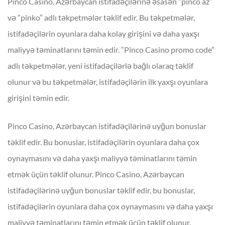
Pinco Casino, Azərbaycan istifadəçilərinə əsasən “pinco az”
və “pinko” adlı təkpetmələr təklif edir. Bu təkpetmələr,
istifadəçilərin oyunlara daha kolay girişini və daha yaxşı
maliyyə təminatlarını təmin edir. “Pinco Casino promo code”
adlı təkpetmələr, yeni istifadəçilərlə bağlı olaraq təklif
olunur və bu təkpetmələr, istifadəçilərin ilk yaxşı oyunlara
girişini təmin edir.
Pinco Casino, Azərbaycan istifadəçilərinə uyğun bonuslar
təklif edir. Bu bonuslar, istifadəçilərin oyunlara daha çox
oynaymasını və daha yaxşı maliyyə təminatlarını təmin
etmək üçün təklif olunur. Pinco Casino, Azərbaycan
istifadəçilərinə uyğun bonuslar təklif edir, bu bonuslar,
istifadəçilərin oyunlara daha çox oynaymasını və daha yaxşı
maliyyə təminatlarını təmin etmək üçün təklif olunur.