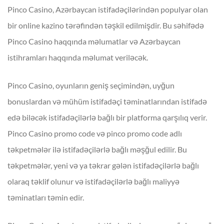
Pinco Casino, Azərbaycan istifadəçilərindən populyar olan
bir online kazino tərəfindən təşkil edilmişdir. Bu səhifədə
Pinco Casino haqqında məlumatlar və Azərbaycan
istihramları haqqında məlumat veriləcək.
Pinco Casino, oyunların geniş seçimindən, uyğun
bonuslardan və mühüm istifadəçi təminatlarından istifadə
edə biləcək istifadəçilərlə bağlı bir platforma qarşılıq verir.
Pinco Casino promo code və pinco promo code adlı
təkpetmələr ilə istifadəçilərlə bağlı məşğul edilir. Bu
təkpetmələr, yeni və ya təkrar gələn istifadəçilərlə bağlı
olaraq təklif olunur və istifadəçilərlə bağlı maliyyə
təminatları təmin edir.