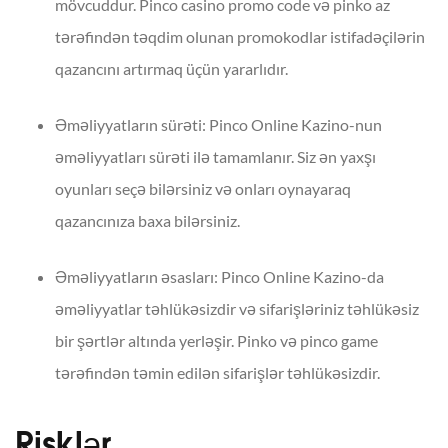
mövcuddur. Pinco casino promo code və pinko az
tərəfindən təqdim olunan promokodlar istifadəçilərin
qazancını artırmaq üçün yararlıdır.
Əməliyyatların sürəti: Pinco Online Kazino-nun
əməliyyatları sürəti ilə tamamlanır. Siz ən yaxşı
oyunları seçə bilərsiniz və onları oynayaraq
qazancınıza baxa bilərsiniz.
Əməliyyatların əsasları: Pinco Online Kazino-da
əməliyyatlar təhlükəsizdir və sifarişləriniz təhlükəsiz
bir şərtlər altında yerləşir. Pinko və pinco game
tərəfindən təmin edilən sifarişlər təhlükəsizdir.
Risklər