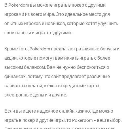
В Pokerdom вы можете играть в покер с другими
игроками из всего мира. Это идеальное место для
опытных игроков и новичков, которые хотят улучшить
свои навыки и играть с другими.
Кроме того, Pokerdom предлагает различные бонусы и
акции, которые помогут вам начать играть с более
высоким балансом. Вам не нужно беспокоиться о
финансах, потому что сайт предлагает различные
варианты оплаты, включая кредитные карты,
электронные деньги и другие.
Если вы ищете надежное онлайн казино, где можно
играть в покер и другие игры, то Pokerdom – ваш выбор.