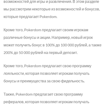
возможностей для игры и развлечения. В этом разделе
мы рассмотрим некоторые из возможностей и бонусов,
которые предлагает Pokerdom.
Кроме того, Pokerdom предлагает своим игрокам
различные бонусы и акции. Например, новый игрок
может получить бонус в 100% до 100 000 рублей, а также
200% до 50 000 рублей на первый депозит.
Кроме того, Pokerdom предлагает свою программу
лояльности, которая позволяет игрокам получать
бонусы и преимущества за свою фидельность.
Также, Pokerdom предлагает свою программу
рефералов, которая позволяет игрокам получать