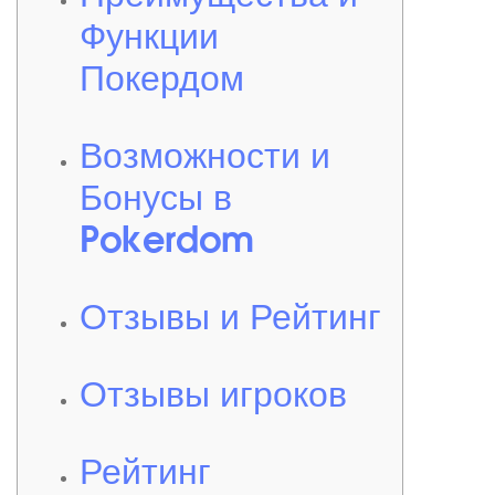
Функции
Покердом
Возможности и
Бонусы в
Pokerdom
Отзывы и Рейтинг
Отзывы игроков
Рейтинг