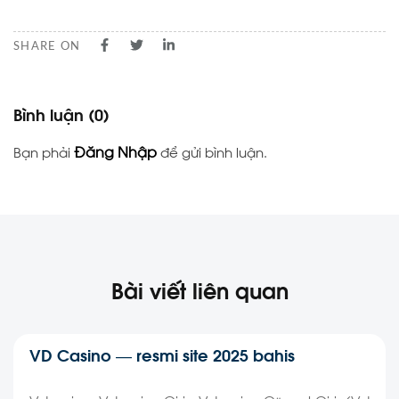
SHARE ON
Bình luận
(0)
Đăng Nhập
Bạn phải
để gửi bình luận.
Bài viết liên quan
VD Casino — resmi site 2025 bahis