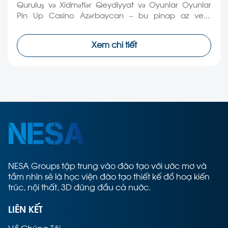
Quruluş və Xidmətlər Qeydiyyat və Oyunlar Oyunlar
Pin Up Casino Azərbaycan – bu pinap az veb-
saytindən istifadə edilən, pin up casino adlı
milyonlarla məşhur qız qız qız qız qız qız qız qız qız qız
Xem chi tiết
qız qız qız qız qız qız qız qız qız qız qız qız qız qız […]
NESA Groups tập trung vào đào tạo với ước mơ và
tầm nhìn sẽ là học viện đào tạo thiết kế đồ hoạ kiến
trúc, nội thất, 3D đứng đầu cả nước.
LIÊN KẾT
Về Chúng Tôi