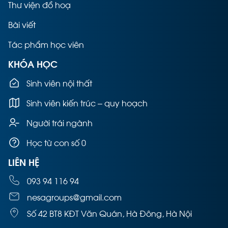
Thư viện đồ hoạ
Bài viết
Tác phẩm học viên
KHÓA HỌC
Sinh viên nội thất
Sinh viên kiến trúc – quy hoạch
Người trái ngành
Học từ con số 0
LIÊN HỆ
093 94 116 94
nesagroups@gmail.com
Số 42 BT8 KĐT Văn Quán, Hà Đông, Hà Nội