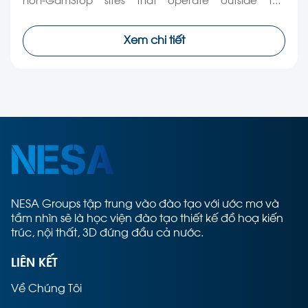
GamStop self-exclusion program. These platforms
provide unrestricted access to casino games, sports
Xem chi tiết
wagering, and bonus promotions without the
restrictions imposed by UK-regulated sites.
Comprehending the appeal of these alternatives
demands examining the balance between
individual liberty […]
NESA Groups tập trung vào đào tạo với ước mơ và
tầm nhìn sẽ là học viện đào tạo thiết kế đồ hoạ kiến
trúc, nội thất, 3D đứng đầu cả nước.
LIÊN KẾT
Về Chúng Tôi