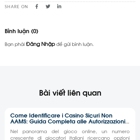
SHARE ON
Bình luận
(0)
Đăng Nhập
Bạn phải
để gửi bình luận.
Bài viết liên quan
Come Identificare i Casino Sicuri Non
AAMS: Guida Completa alle Autorizzazioni
Globali
Nel panorama del gioco online, un numero
crescente di giocatori italiani ricercano opzioni