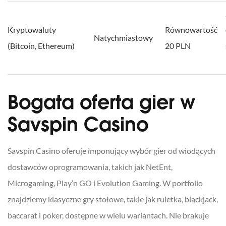
Kryptowaluty
Równowartość
Natychmiastowy
(Bitcoin, Ethereum)
20 PLN
Bogata oferta gier w
Savspin Casino
Savspin Casino oferuje imponujący wybór gier od wiodących
dostawców oprogramowania, takich jak NetEnt,
Microgaming, Play’n GO i Evolution Gaming. W portfolio
znajdziemy klasyczne gry stołowe, takie jak ruletka, blackjack,
baccarat i poker, dostępne w wielu wariantach. Nie brakuje