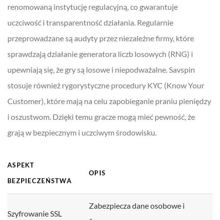
renomowaną instytucję regulacyjną, co gwarantuje
uczciwość i transparentność działania. Regularnie
przeprowadzane są audyty przez niezależne firmy, które
sprawdzają działanie generatora liczb losowych (RNG) i
upewniają się, że gry są losowe i niepodważalne. Savspin
stosuje również rygorystyczne procedury KYC (Know Your
Customer), które mają na celu zapobieganie praniu pieniędzy
i oszustwom. Dzięki temu gracze mogą mieć pewność, że
grają w bezpiecznym i uczciwym środowisku.
ASPEKT
OPIS
BEZPIECZEŃSTWA
Zabezpiecza dane osobowe i
Szyfrowanie SSL