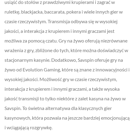
usiąść do stołów z prawdziwymi krupierami i zagrać w
ruletkę, blackjacka, baccarata, pokera i wiele innych gier w
czasie rzeczywistym. Transmisja odbywa się w wysokiej
jakości, a interakcja z krupierem i innymi graczami jest
możliwa za pomocą czatu. Gry na żywo oferują niezrównane
wrażenia z gry, zbliżone do tych, które można doświadczyć w
stacjonarnym kasynie. Dodatkowo, Savspin oferuje gry na
żywo od Evolution Gaming, które są znane z innowacyjności i
wysokiej jakości. Możliwość gry w czasie rzeczywistym,
interakcja z krupierem i innymi graczami, a także wysoka
jakość transmisji to tylko niektóre z zalet kasyna na żywo w
Savspin. To świetna alternatywa dla klasycznych gier
kasynowych, która pozwala na jeszcze bardziej emocjonującą
i wciągającą rozgrywkę.