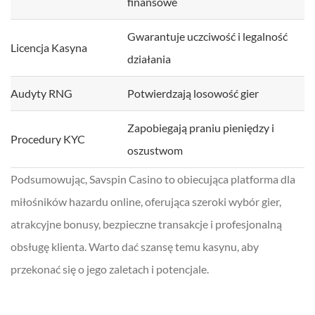
finansowe
Gwarantuje uczciwość i legalność
Licencja Kasyna
działania
Audyty RNG
Potwierdzają losowość gier
Zapobiegają praniu pieniędzy i
Procedury KYC
oszustwom
Podsumowując, Savspin Casino to obiecująca platforma dla
miłośników hazardu online, oferująca szeroki wybór gier,
atrakcyjne bonusy, bezpieczne transakcje i profesjonalną
obsługę klienta. Warto dać szansę temu kasynu, aby
przekonać się o jego zaletach i potencjale.