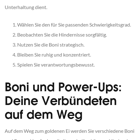
Unterhaltung dient.
Wählen Sie den für Sie passenden Schwierigkeitsgrad.
Beobachten Sie die Hindernisse sorgfältig.
Nutzen Sie die Boni strategisch.
Bleiben Sie ruhig und konzentriert.
Spielen Sie verantwortungsbewusst.
Boni und Power-Ups:
Deine Verbündeten
auf dem Weg
Auf dem Weg zum goldenen Ei werden Sie verschiedene Boni