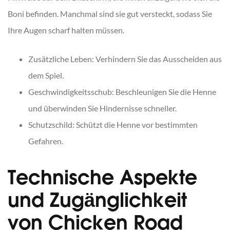
Boni befinden. Manchmal sind sie gut versteckt, sodass Sie
Ihre Augen scharf halten müssen.
Zusätzliche Leben: Verhindern Sie das Ausscheiden aus
dem Spiel.
Geschwindigkeitsschub: Beschleunigen Sie die Henne
und überwinden Sie Hindernisse schneller.
Schutzschild: Schützt die Henne vor bestimmten
Gefahren.
Technische Aspekte
und Zugänglichkeit
von Chicken Road