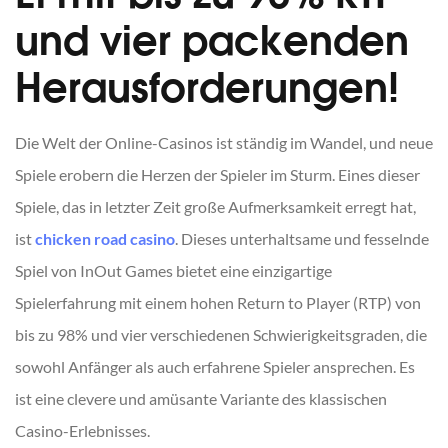
und vier packenden
Herausforderungen!
Die Welt der Online-Casinos ist ständig im Wandel, und neue
Spiele erobern die Herzen der Spieler im Sturm. Eines dieser
Spiele, das in letzter Zeit große Aufmerksamkeit erregt hat,
ist
chicken road casino
. Dieses unterhaltsame und fesselnde
Spiel von InOut Games bietet eine einzigartige
Spielerfahrung mit einem hohen Return to Player (RTP) von
bis zu 98% und vier verschiedenen Schwierigkeitsgraden, die
sowohl Anfänger als auch erfahrene Spieler ansprechen. Es
ist eine clevere und amüsante Variante des klassischen
Casino-Erlebnisses.