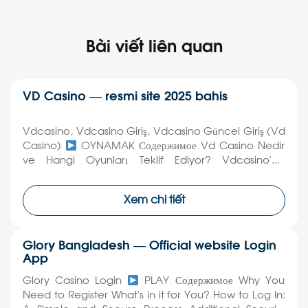
Bài viết liên quan
VD Casino — resmi site 2025 bahis
Vdcasino, Vdcasino Giriş, Vdcasino Güncel Giriş (Vd
Casino)
OYNAMAK Содержимое Vd Casino Nedir
ve Hangi Oyunları Teklif Ediyor? Vdcasino’da
Oynanabilecek Oyunlar: Diversifiye Edilmiş Seçimler!
Kasino Oyunları Spor Oyunları Vdcasino mobil giriş
Xem chi tiết
ve güncel giriş yöntemleriyle oyunlarımıza kolay
erişim sağlıyor. Vd Casino giriş sayfasından güvenli ve
hızlı bir şekilde oyunlara katılabilirsiniz. Vdcasino
Glory Bangladesh — Official website Login
sorunsuz giriş deneyimi […]
App
Glory Casino Login
PLAY Содержимое Why You
Need to Register What’s in it for You? How to Log In: