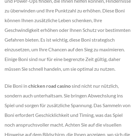
und Power-Ups finden, die Ihnen helfen können, Hindernisse
zu überwinden und Ihre Punktzahl zu erhöhen. Diese Boni
können Ihnen zusätzliche Leben schenken, Ihre
Geschwindigkeit erhöhen oder Ihnen Schutz vor bestimmten
Gefahren bieten. Es ist wichtig, diese Boni strategisch
einzusetzen, um Ihre Chancen auf den Sieg zu maximieren.
Einige Boni sind nur für eine begrenzte Zeit gültig, daher
müssen Sie schnell handeln, um sie optimal zu nutzen.
Die Boni in
chicken road casino
sind nicht nur nützlich,
sondern auch unterhaltsam. Sie bringen Abwechslung ins
Spiel und sorgen für zusätzliche Spannung. Das Sammeln von
Boni erfordert Geschicklichkeit und Timing, was das Spiel
noch anspruchsvoller macht. Achten Sie auf die visuellen
Hinweise auf dem Bildschirm, die Ihnen anzeigen, wo sich die