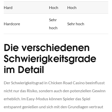
Hard
Hoch
Hoch
Sehr
Hardcore
Sehr hoch
hoch
Die verschiedenen
Schwierigkeitsgrade
im Detail
Der Schwierigkeitsgrad in Chicken Road Casino beeinflusst
nicht nur das Risiko, sondern auch den potenziellen Gewinn
erheblich. Im Easy-Modus können Spieler das Spiel
entspannt genießen und sich mit den Grundlagen vertraut