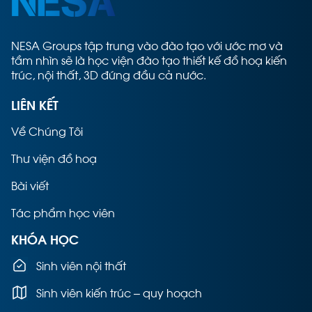
NESA Groups tập trung vào đào tạo với ước mơ và
tầm nhìn sẽ là học viện đào tạo thiết kế đồ hoạ kiến
trúc, nội thất, 3D đứng đầu cả nước.
LIÊN KẾT
Về Chúng Tôi
Thư viện đồ hoạ
Bài viết
Tác phẩm học viên
KHÓA HỌC
Sinh viên nội thất
Sinh viên kiến trúc – quy hoạch