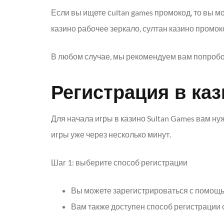
Если вы ищете сultan games промокод, то вы мо
казино рабочее зеркало, султан казино промокод 
В любом случае, мы рекомендуем вам попробов
Регистрация в каз
Для начала игры в казино Sultan Games вам н
игры уже через несколько минут.
Шаг 1: выберите способ регистрации
Вы можете зарегистрироваться с помощью
Вам также доступен способ регистрации с