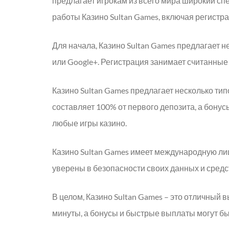
предлагает игрокам из всего мира широкий спе
работы Казино Sultan Games, включая регистр
Для начала, Казино Sultan Games предлагает 
или Google+. Регистрация занимает считанные м
Казино Sultan Games предлагает несколько тип
составляет 100% от первого депозита, а бонус
любые игры казино.
Казино Sultan Games имеет международную ли
уверены в безопасности своих данных и средс
В целом, Казино Sultan Games – это отличный
минуты, а бонусы и быстрые выплаты могут бы