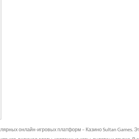
улярных онлайн-игровых платформ – Казино Sultan Games. Э