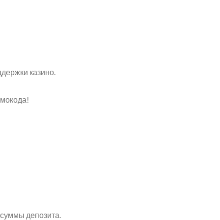
ддержки казино.
омокода!
 суммы депозита.