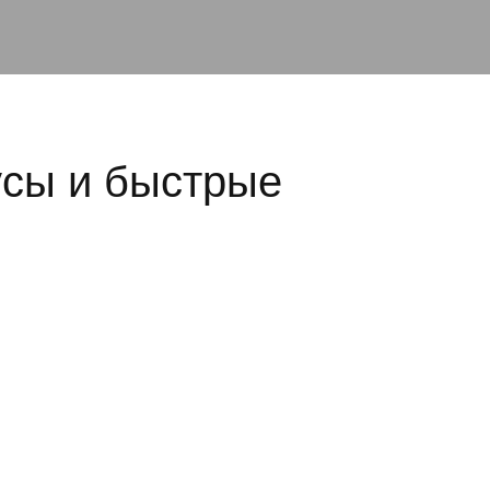
усы и быстрые