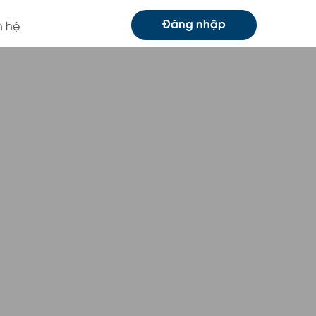
Đăng nhập
n hệ