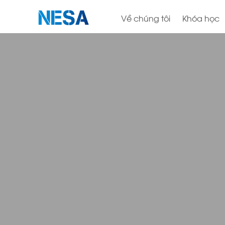
Về chúng tôi
Khóa học