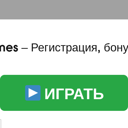
mes – Регистрация, бон
ИГРАТЬ