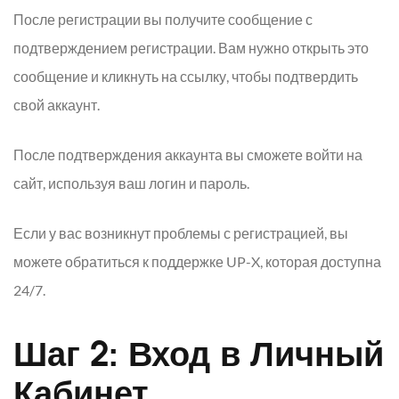
После регистрации вы получите сообщение с
подтверждением регистрации. Вам нужно открыть это
сообщение и кликнуть на ссылку, чтобы подтвердить
свой аккаунт.
После подтверждения аккаунта вы сможете войти на
сайт, используя ваш логин и пароль.
Если у вас возникнут проблемы с регистрацией, вы
можете обратиться к поддержке UP-X, которая доступна
24/7.
Шаг 2: Вход в Личный
Кабинет