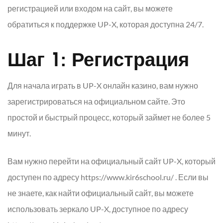
регистрацией или входом на сайт, вы можете
обратиться к поддержке UP-X, которая доступна 24/7.
Шаг 1: Регистрация
Для начала играть в UP-X онлайн казино, вам нужно
зарегистрироваться на официальном сайте. Это
простой и быстрый процесс, который займет не более 5
минут.
Вам нужно перейти на официальный сайт UP-X, который
доступен по адресу https://www.kir6school.ru/ . Если вы
не знаете, как найти официальный сайт, вы можете
использовать зеркало UP-X, доступное по адресу