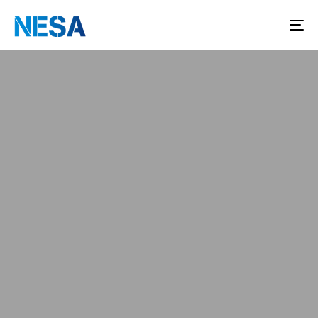
To
na