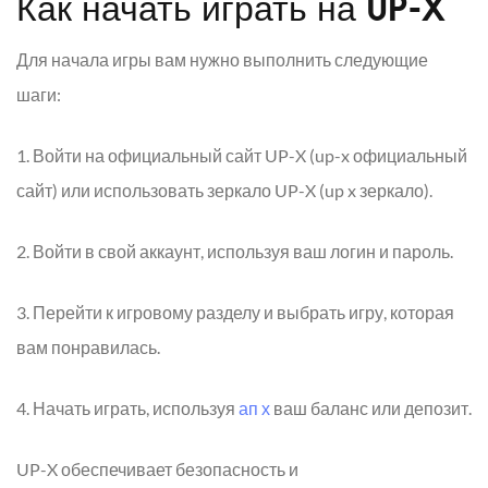
Как начать играть на UP-X
Для начала игры вам нужно выполнить следующие
шаги:
1. Войти на официальный сайт UP-X (up-x официальный
сайт) или использовать зеркало UP-X (up x зеркало).
2. Войти в свой аккаунт, используя ваш логин и пароль.
3. Перейти к игровому разделу и выбрать игру, которая
вам понравилась.
4. Начать играть, используя
ап х
ваш баланс или депозит.
UP-X обеспечивает безопасность и