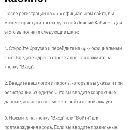
После регистрации на up-x официальном сайте, вы
можете приступить к входу в свой Личный Кабинет. Для
этого выполните следующие шаги:
1. Откройте браузер и перейдите на up-x официальный
сайт. Введите адрес в строке адреса и нажмите на
кнопку “Вход”.
2. Введите ваш логин и пароль, которые вы указали при
регистрации. Убедитесь, что вы вводите корректные
данные, иначе вы не сможете войти в свой аккаунт.
3. Нажмите на кнопку “Вход” или “Войти” для
подтверждения входа. Если вы вводите правильные