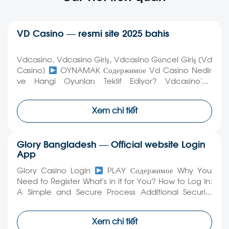
VD Casino — resmi site 2025 bahis
Vdcasino, Vdcasino Giriş, Vdcasino Güncel Giriş (Vd
Casino)
OYNAMAK Содержимое Vd Casino Nedir
ve Hangi Oyunları Teklif Ediyor? Vdcasino’da
Oynanabilecek Oyunlar: Diversifiye Edilmiş Seçimler!
Kasino Oyunları Spor Oyunları Vdcasino mobil giriş
Xem chi tiết
ve güncel giriş yöntemleriyle oyunlarımıza kolay
erişim sağlıyor. Vd Casino giriş sayfasından güvenli ve
hızlı bir şekilde oyunlara katılabilirsiniz. Vdcasino
Glory Bangladesh — Official website Login
sorunsuz giriş deneyimi […]
App
Glory Casino Login
PLAY Содержимое Why You
Need to Register What’s in it for You? How to Log In:
A Simple and Secure Process Additional Security
Measures Common Issues and Troubleshooting Tips
for Glory Casino Online Glory Casino Login Issues Are
Xem chi tiết
you ready to experience the thrill of online gaming