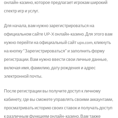
онлайн-казино, которое предлагает игрокам широкий
спектр игр и услуг.
Для начала, вам нужно зарегистрироваться на
официальном сайте UP-X онлайн-казино. Для этого вам
нужно перейти на официальный сайт upx.com, кликнуть
на кнопку “Зарегистрироваться” и заполнить форму
регистрации. Вам нужно ввести свои личные данные,
включая имя, фамилию, дату рождения и адрес
электронной почты.
После регистрации вы получите доступ к личному
кабинету, где вы сможете управлять своими аккаунтами,
просматривать историю своих ставок и получать доступ
к различным функциям онлайн-казино. Вам также