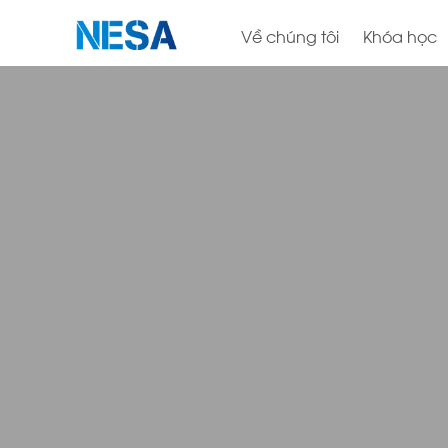
Về chúng tôi
Khóa học