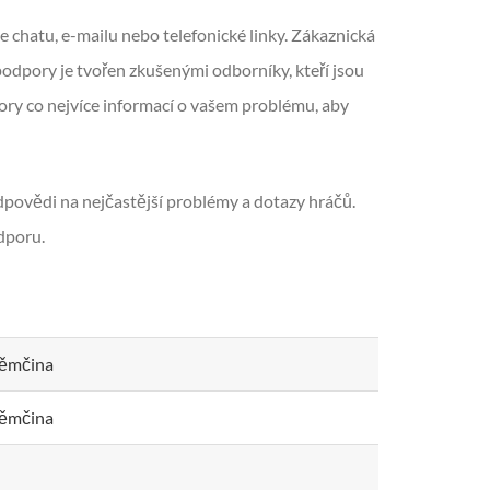
 chatu, e-mailu nebo telefonické linky. Zákaznická
odpory je tvořen zkušenými odborníky, kteří jsou
ory co nejvíce informací o vašem problému, aby
povědi na nejčastější problémy a dotazy hráčů.
dporu.
Němčina
Němčina