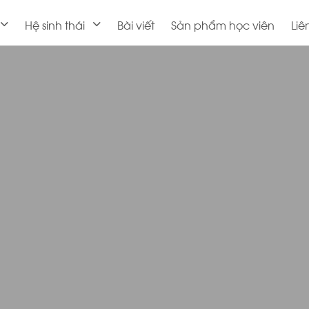
Hệ sinh thái
Bài viết
Sản phẩm học viên
Liê