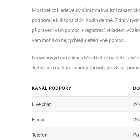
Mostbet cz klade velký důraz na kvalitní zákaznick
podpora je k dispozici 24 hodin denně, 7 dní v tý
připraveni vám pomoci s registrací, vkladem, výbě
vám mohli co nejrychleji a efektivně pomoci.
Na webových stránkách Mostbet cz najdete také ro
Jedná se o rychlý a snadný způsob, jak získat po
KANÁL PODPORY
DO
Live chat
24
E-mail
24
Telefon
Po