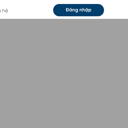
Đăng nhập
n hệ