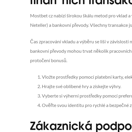
Mostbet cz nabízí širokou škálu metod pro vklad a 
Neteller) a bankovní převody. Všechny transakce j
Čas zpracování vkladu a výběru se liší v závislosti
bankovní převody mohou trvat několik pracovních dn
protočení bonusů.
Vložte prostředky pomocí platební karty, e
Hrajte své oblíbené hry a získejte výhry.
Vyberte si výherní prostředky pomocí prefe
Ověřte svou identitu pro rychlé a bezpečné 
Zákaznická podpor