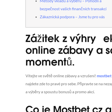
Metody vkladu a výběru – Pohodlí a
bezpečnost vašich finančních transakcí
Zákaznická podpora – Jsme tu pro vás
Zážitek z výhry č
online zábavy a 
momentů.
Vítejte ve světě online zábavy a vzrušení!
mostbet
najdete zde to pravé pro sebe. Připravte se na nez
a výběry a spoustu bonusů a promo akcí.
Co je Mostbet cz a