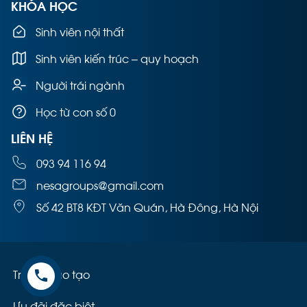
KHÓA HỌC
Sinh viên nội thất
Sinh viên kiến trúc – quy hoạch
Người trái ngành
Học từ con số 0
LIÊN HỆ
093 94 116 94
nesagroups@gmail.com
Số 42 BT8 KĐT Văn Quán, Hà Đông, Hà Nội
Triết lý đào tạo
phone
Ưu đãi đặc biệt