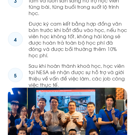
tâm và luôn sẵn sàng hỗ trợ học viên
từng bài, từng buổi trong suốt lộ trình
học.
Được ký cam kết bằng hợp đồng văn
bản trước khi bắt đầu vào học, nếu học
viên học không tốt, không hài lòng sẽ
được hoàn trả toàn bộ học phí đã
đóng và được bồi thường thêm 10%
học phí.
Sau khi hoàn thành khoá học, học viên
tại NESA sẽ nhận được sự hỗ trợ và giới
thiệu về vấn đề việc làm, các job công
việc thực tế.